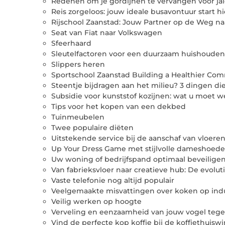
Redenen om je gordijnen te vervangen voor ja
Reis zorgeloos: jouw ideale busavontuur start hi
Rijschool Zaanstad: Jouw Partner op de Weg na
Seat van Fiat naar Volkswagen
Sfeerhaard
Sleutelfactoren voor een duurzaam huishouden
Slippers heren
Sportschool Zaanstad Building a Healthier Co
Steentje bijdragen aan het milieu? 3 dingen d
Subsidie voor kunststof kozijnen: wat u moet 
Tips voor het kopen van een dekbed
Tuinmeubelen
Twee populaire diëten
Uitstekende service bij de aanschaf van vloere
Up Your Dress Game met stijlvolle dameshoed
Uw woning of bedrijfspand optimaal beveilige
Van fabrieksvloer naar creatieve hub: De evolut
Vaste telefonie nog altijd populair
Veelgemaakte misvattingen over koken op ind
Veilig werken op hoogte
Verveling en eenzaamheid van jouw vogel teg
Vind de perfecte kop koffie bij de koffiethuisw