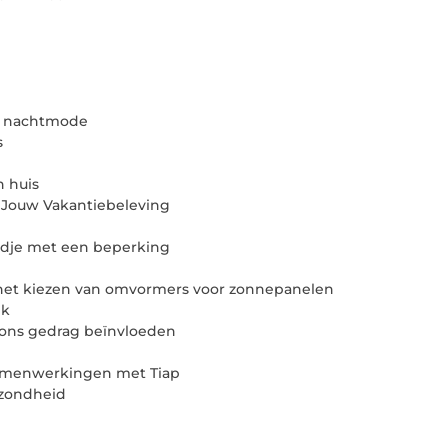
n nachtmode
s
n huis
p Jouw Vakantiebeleving
indje met een beperking
 het kiezen van omvormers voor zonnepanelen
ek
 ons gedrag beïnvloeden
samenwerkingen met Tiap
ezondheid