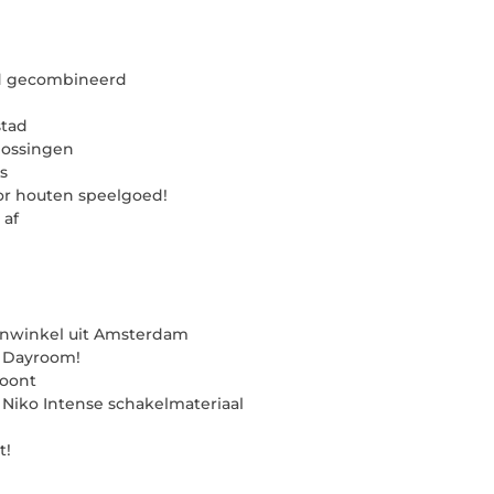
id gecombineerd
stad
lossingen
s
oor houten speelgoed!
 af
enwinkel uit Amsterdam
A Dayroom!
loont
Niko Intense schakelmateriaal
t!