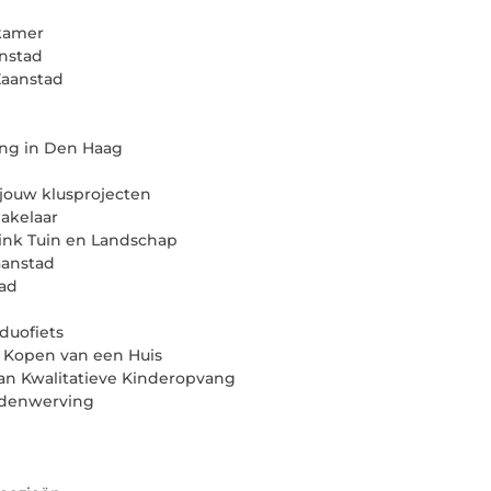
kamer
nstad
Zaanstad
ing in Den Haag
jouw klusprojecten
akelaar
ink Tuin en Landschap
aanstad
tad
duofiets
t Kopen van een Huis
an Kwalitatieve Kinderopvang
edenwerving