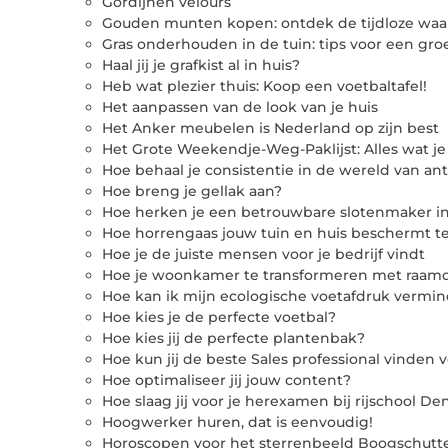
Gordijnen velours
Gouden munten kopen: ontdek de tijdloze waa
Gras onderhouden in de tuin: tips voor een gr
Haal jij je grafkist al in huis?
Heb wat plezier thuis: Koop een voetbaltafel!
Het aanpassen van de look van je huis
Het Anker meubelen is Nederland op zijn best
Het Grote Weekendje-Weg-Paklijst: Alles wat
Hoe behaal je consistentie in de wereld van anti
Hoe breng je gellak aan?
Hoe herken je een betrouwbare slotenmaker in
Hoe horrengaas jouw tuin en huis beschermt 
Hoe je de juiste mensen voor je bedrijf vindt
Hoe je woonkamer te transformeren met raamd
Hoe kan ik mijn ecologische voetafdruk vermi
Hoe kies je de perfecte voetbal?
Hoe kies jij de perfecte plantenbak?
Hoe kun jij de beste Sales professional vinden v
Hoe optimaliseer jij jouw content?
Hoe slaag jij voor je herexamen bij rijschool D
Hoogwerker huren, dat is eenvoudig!
Horoscopen voor het sterrenbeeld Boogschu