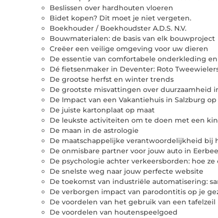
Beslissen over hardhouten vloeren
Bidet kopen? Dit moet je niet vergeten.
Boekhouder / Boekhoudster A.D.S. N.V.
Bouwmaterialen: de basis van elk bouwproject
Creëer een veilige omgeving voor uw dieren
De essentie van comfortabele onderkleding e
Dé fietsenmaker in Deventer: Roto Tweewieler
De grootse herfst en winter trends
De grootste misvattingen over duurzaamheid i
De Impact van een Vakantiehuis in Salzburg o
De juiste kartonplaat op maat
De leukste activiteiten om te doen met een k
De maan in de astrologie
De maatschappelijke verantwoordelijkheid bij
De onmisbare partner voor jouw auto in Eerbe
De psychologie achter verkeersborden: hoe ze
De snelste weg naar jouw perfecte website
De toekomst van industriële automatisering: 
De verborgen impact van parodontitis op je g
De voordelen van het gebruik van een tafelzeil
De voordelen van houtenspeelgoed