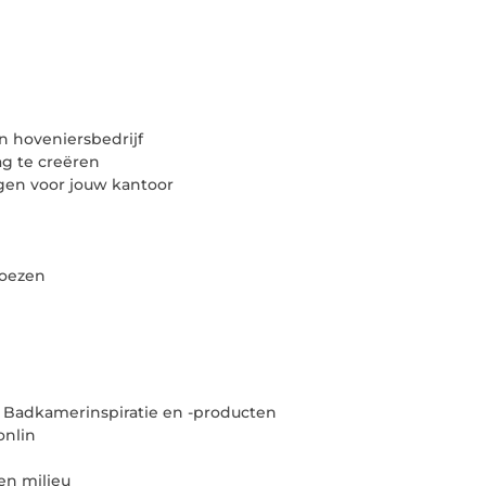
n hoveniersbedrijf
g te creëren
gen voor jouw kantoor
hoezen
 Badkamerinspiratie en -producten
onlin
en milieu