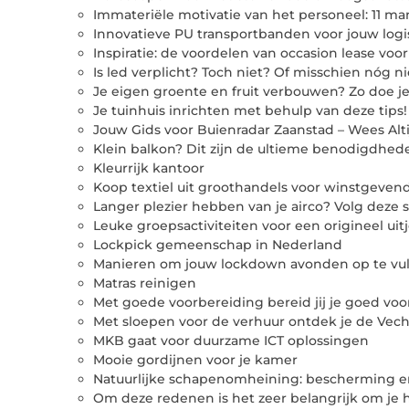
Immateriële motivatie van het personeel: 11 m
Innovatieve PU transportbanden voor jouw logi
Inspiratie: de voordelen van occasion lease v
Is led verplicht? Toch niet? Of misschien nóg 
Je eigen groente en fruit verbouwen? Zo doe je
Je tuinhuis inrichten met behulp van deze tips!
Jouw Gids voor Buienradar Zaanstad – Wees Alt
Klein balkon? Dit zijn de ultieme benodigdhed
Kleurrijk kantoor
Koop textiel uit groothandels voor winstgeven
Langer plezier hebben van je airco? Volg deze
Leuke groepsactiviteiten voor een origineel uit
Lockpick gemeenschap in Nederland
Manieren om jouw lockdown avonden op te vul
Matras reinigen
Met goede voorbereiding bereid jij je goed voo
Met sloepen voor de verhuur ontdek je de Vech
MKB gaat voor duurzame ICT oplossingen
Mooie gordijnen voor je kamer
Natuurlijke schapenomheining: bescherming e
Om deze redenen is het zeer belangrijk om je h