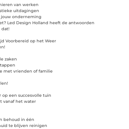
anieren van werken
stieke uitdagingen
oor jouw onderneming
niet? Led Design Holland heeft de antwoorden
 dat!
ijd Voorbereid op het Weer
en!
de zaken
 stappen
je met vrienden of familie
len!
r op een succesvolle tuin
t vanaf het water
n behoud in één
uid te blijven reinigen