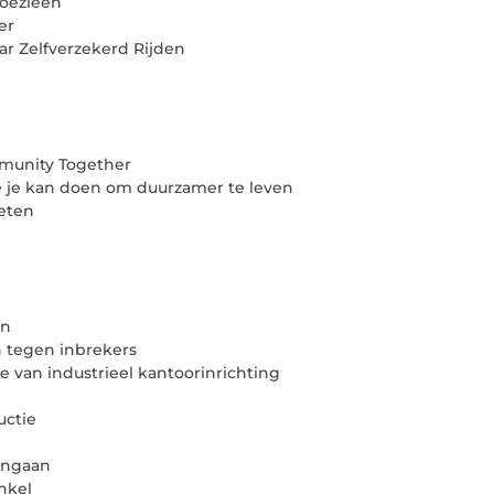
loezieën
er
ar Zelfverzekerd Rijden
mmunity Together
ie je kan doen om duurzamer te leven
weten
n
en
n tegen inbrekers
ie van industrieel kantoorinrichting
uctie
engaan
inkel