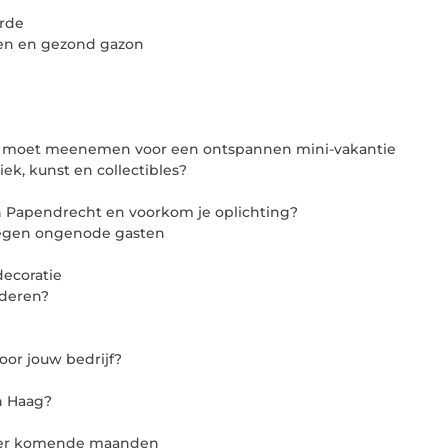
rde
oen en gezond gazon
 je moet meenemen voor een ontspannen mini-vakantie
ek, kunst en collectibles?
 Papendrecht en voorkom je oplichting?
tegen ongenode gasten
ecoratie
nderen?
oor jouw bedrijf?
en Haag?
tter komende maanden