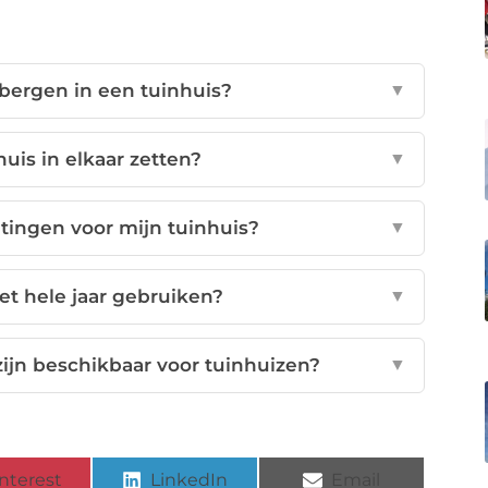
bergen in een tuinhuis?
▼
huis in elkaar zetten?
▼
etingen voor mijn tuinhuis?
▼
et hele jaar gebruiken?
▼
ijn beschikbaar voor tuinhuizen?
▼
nterest
LinkedIn
Email