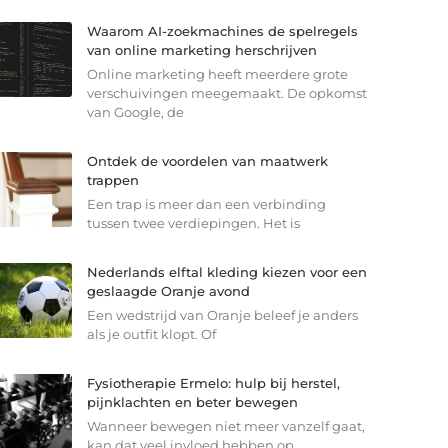
Waarom AI-zoekmachines de spelregels
van online marketing herschrijven
Online marketing heeft meerdere grote
verschuivingen meegemaakt. De opkomst
van Google, de
Ontdek de voordelen van maatwerk
trappen
Een trap is meer dan een verbinding
tussen twee verdiepingen. Het is
Nederlands elftal kleding kiezen voor een
geslaagde Oranje avond
Een wedstrijd van Oranje beleef je anders
als je outfit klopt. Of
Fysiotherapie Ermelo: hulp bij herstel,
pijnklachten en beter bewegen
Wanneer bewegen niet meer vanzelf gaat,
kan dat veel invloed hebben op