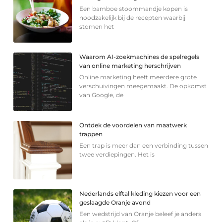
Een bamboe stoommandje kopen is
noodzakelijk bij de recepten waarbij
stomen het
Waarom AI-zoekmachines de spelregels
van online marketing herschrijven
Online marketing heeft meerdere grote
verschuivingen meegemaakt. De opkomst
van Google, de
Ontdek de voordelen van maatwerk
trappen
Een trap is meer dan een verbinding tussen
twee verdiepingen. Het is
Nederlands elftal kleding kiezen voor een
geslaagde Oranje avond
Een wedstrijd van Oranje beleef je anders