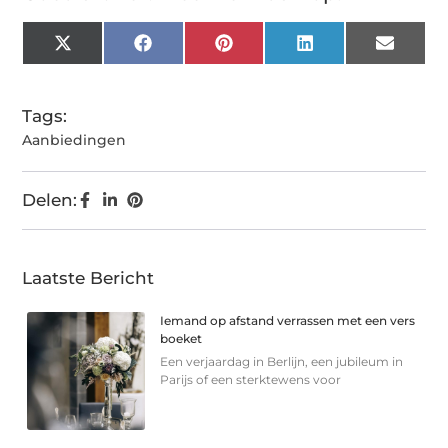
X
Facebook
Pinterest
LinkedIn
Email
(Twitter)
Tags:
Aanbiedingen
Delen:
Laatste Bericht
Iemand op afstand verrassen met een vers
boeket
Een verjaardag in Berlijn, een jubileum in
Parijs of een sterkte­wens voor