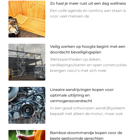
Zo haal je meer rust uit een dag wellness
Een volle agenda en continu aan staan is
voor veel mensen de
Veilig werken op hoogte begint met een
doordacht beveiligingsplan
Werkzaamheden op daken,
verdiepingsvloeren en open constructies
brengen risico’s met zich mee
Lineaire aandrijvingen kopen voor
optimale uitlijning en
vermogensoverdracht
In een goed ontworpen aandrijfsysteem
bepaalt niet alleen de motor, maar ook
Bamboe stoommandje kopen voor de
beste gestoomde gerechten