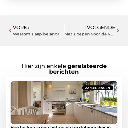
VORIG
VOLGENDE
Waarom slaap belangrijk is
Met sloepen voor de verhuur ontdek je de Vecht vanaf het water
Hier zijn enkele
gerelateerde
berichten
AANBIEDINGEN
Hoe herken je een betrouwbare slotenmaker in