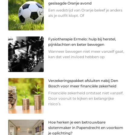
geslaagde Oranje avond
Een wedstrijd van Oranje beleef je anders
als je outfit klopt. Of
Fysiotherapie Ermelo: hulp bij herstel,
pijnklachten en beter bewegen
Wanneer bewegen niet meer vanzelf gaat,
kan dat veel invloed hebben op
Verzekeringspakket afsluiten nabij Den
Bosch voor meer financiële zekerheid
Financiële zekerheid ontstaat niet vanzelf.
Door vooruit te kijken en belangrijke
risico’s
Hoe herken je een betrouwbare
slotenmaker in Papendrecht en voorkom
je oplichting?