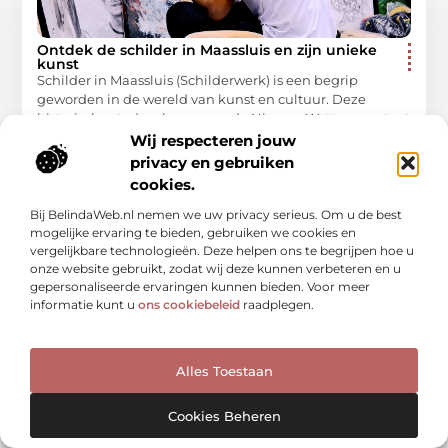
Ontdek de schilder in Maassluis en zijn unieke
kunst
Schilder in Maassluis (Schilderwerk) is een begrip
geworden in de wereld van kunst en cultuur. Deze
historische stad, gelegen aan de Nieuwe Waterweg, staat
niet alleen
Wij respecteren jouw
privacy en gebruiken
Winkelen
cookies.
Bij BelindaWeb.nl nemen we uw privacy serieus. Om u de best
mogelijke ervaring te bieden, gebruiken we cookies en
vergelijkbare technologieën. Deze helpen ons te begrijpen hoe u
WINKELEN
onze website gebruikt, zodat wij deze kunnen verbeteren en u
gepersonaliseerde ervaringen kunnen bieden. Voor meer
informatie kunt u
ons cookiebeleid
raadplegen.
Alles Toestaan
Ontdek de magie van de schaatsbaan in
Cookies Beheren
Harderwijk – Een gids voor families en
schaatsliefhebbers