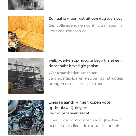
Zo haal je meer rust uit een dag wellness
Een volle agenda en continu aan staan is
voor veel mensen de
Veilig werken op hoogte begint met een
doordacht beveiligingsplan
Werkzaamheden op daken,
verdiepingsvloeren en open constructies
brengen risico’s met zich mee
Lineaire aandrijvingen kopen voor
optimale uitlijning en
vermogensoverdracht
In een goed ontworpen aandrijfsysteem
bepaalt niet alleen de motor, maar ook