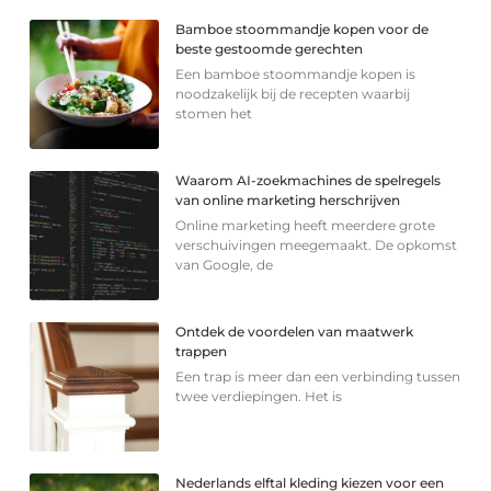
Bamboe stoommandje kopen voor de
beste gestoomde gerechten
Een bamboe stoommandje kopen is
noodzakelijk bij de recepten waarbij
stomen het
Waarom AI-zoekmachines de spelregels
van online marketing herschrijven
Online marketing heeft meerdere grote
verschuivingen meegemaakt. De opkomst
van Google, de
Ontdek de voordelen van maatwerk
trappen
Een trap is meer dan een verbinding tussen
twee verdiepingen. Het is
Nederlands elftal kleding kiezen voor een