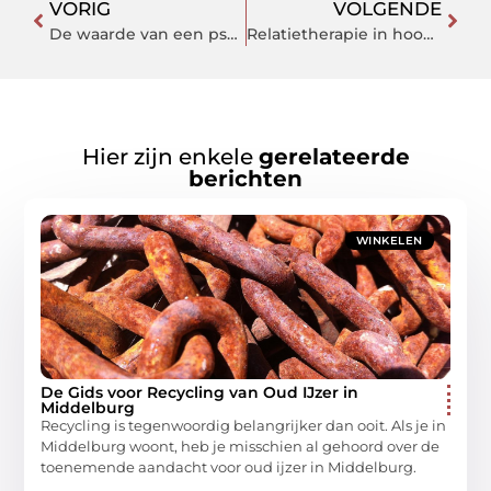
VORIG
VOLGENDE
De waarde van een psycholoog in Gorinchem voor jouw mentale welzijn
Relatietherapie in hoogvliet – versterk je relatie met onze deskundige begeleiding
Hier zijn enkele
gerelateerde
berichten
WINKELEN
De Gids voor Recycling van Oud IJzer in
Middelburg
Recycling is tegenwoordig belangrijker dan ooit. Als je in
Middelburg woont, heb je misschien al gehoord over de
toenemende aandacht voor oud ijzer in Middelburg.