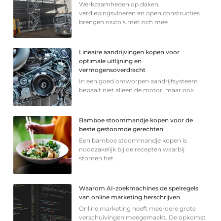
Werkzaamheden op daken,
verdiepingsvloeren en open constructies
brengen risico’s met zich mee
Lineaire aandrijvingen kopen voor
optimale uitlijning en
vermogensoverdracht
In een goed ontworpen aandrijfsysteem
bepaalt niet alleen de motor, maar ook
Bamboe stoommandje kopen voor de
beste gestoomde gerechten
Een bamboe stoommandje kopen is
noodzakelijk bij de recepten waarbij
stomen het
Waarom AI-zoekmachines de spelregels
van online marketing herschrijven
Online marketing heeft meerdere grote
verschuivingen meegemaakt. De opkomst