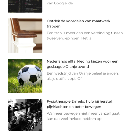
van Google, de
Ontdek de voordelen van maatwerk
trappen
Een trap is meer dan een verbinding tussen
twee verdiepingen. Het is
Nederlands elftal kleding kiezen voor een
geslaagde Oranje avond
Een wedstrijd van Oranje beleef je anders
als je outfit klopt. Of
Fysiotherapie Ermelo: hulp bij herstel,
pijnklachten en beter bewegen
Wanneer bewegen niet meer vanzelf gaat,
kan dat veel invloed hebben op