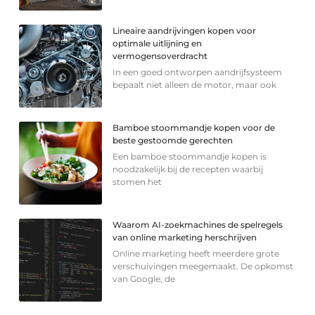
Lineaire aandrijvingen kopen voor
optimale uitlijning en
vermogensoverdracht
In een goed ontworpen aandrijfsysteem
bepaalt niet alleen de motor, maar ook
Bamboe stoommandje kopen voor de
beste gestoomde gerechten
Een bamboe stoommandje kopen is
noodzakelijk bij de recepten waarbij
stomen het
Waarom AI-zoekmachines de spelregels
van online marketing herschrijven
Online marketing heeft meerdere grote
verschuivingen meegemaakt. De opkomst
van Google, de