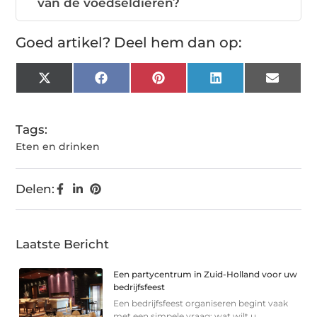
van de voedseldieren?
Goed artikel? Deel hem dan op:
X
Facebook
Pinterest
LinkedIn
Email
(Twitter)
Tags:
Eten en drinken
Delen:
Laatste Bericht
Een partycentrum in Zuid-Holland voor uw
bedrijfsfeest
Een bedrijfsfeest organiseren begint vaak
met een simpele vraag: wat wilt u