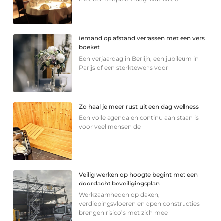
Iemand op afstand verrassen met een vers
boeket
Een verjaardag in Berlijn, een jubileum in
Parijs of een sterkte­wens voor
Zo haal je meer rust uit een dag wellness
Een volle agenda en continu aan staan is
voor veel mensen de
Veilig werken op hoogte begint met een
doordacht beveiligingsplan
Werkzaamheden op daken,
verdiepingsvloeren en open constructies
brengen risico’s met zich mee