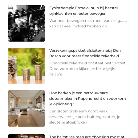
Fysiotherapie Ermelo: hulp bij herstel,
pijnklachten en beter bewegen
Wanneer bewegen niet meer vanzelf gaat,
kan dat veel invloed hebben op
Verzekeringspakket afsluiten nabij Den
Bosch voor meer financiële zekerheid
Financiële zekerheid ontstaat niet vanzelf.
Door vooruit te kijken en belangrijke
risico’s
Hoe herken je een betrouwbare
slotenmaker in Papendrecht en voorkom
je oplichting?
Een slotenprobleem komt vaak
onverwacht: je bent buitengesloten, je
sleutel is afgebroken
The hairstyles men are choosing most at