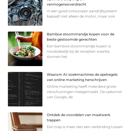
vermogensoverdracht
In een goed ontworpen aandrijfsysteem
bepaalt niet alleen de motor, maar ook
Bamboe stoommandje kopen voor de
beste gestoomde gerechten
Een bamboe stoommandje kopen is
noodzakelijk bij de recepten waarbij
stomen het
Waarom AI-zoekmachines de spelregels
van online marketing herschrijven
Online marketing heeft meerdere grote
verschuivingen meegemaakt. De opkomst
van Google, de
Ontdek de voordelen van maatwerk
trappen
Een trap is meer dan een verbinding tussen