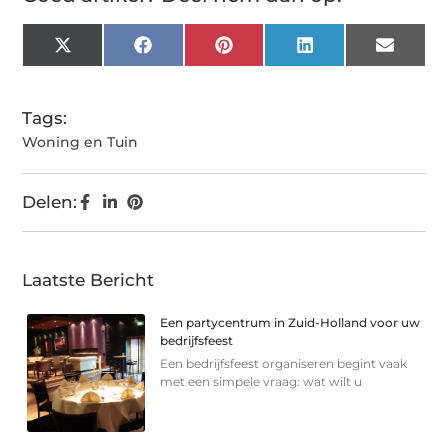
X
Facebook
Pinterest
LinkedIn
Email
(Twitter)
Tags:
Woning en Tuin
Delen:
Laatste Bericht
Een partycentrum in Zuid-Holland voor uw
bedrijfsfeest
Een bedrijfsfeest organiseren begint vaak
met een simpele vraag: wat wilt u