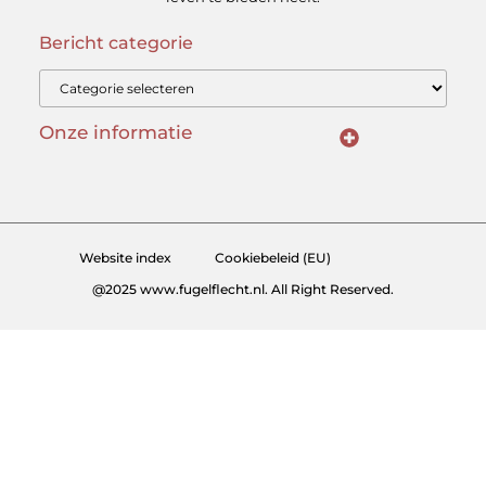
Bericht categorie
Onze informatie
Kwalitatieve backlinks: hoe herken je ze en waarom zijn ze cruciaal?
Linkbuilding geld verdienen: kan het — en hoe doe je dat slim?
Website index
Cookiebeleid (EU)
@2025 www.fugelflecht.nl. All Right Reserved.