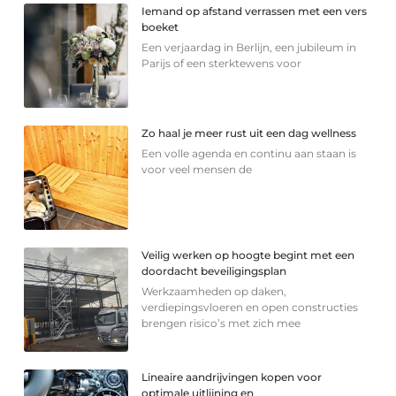
Iemand op afstand verrassen met een vers
boeket
Een verjaardag in Berlijn, een jubileum in
Parijs of een sterkte­wens voor
Zo haal je meer rust uit een dag wellness
Een volle agenda en continu aan staan is
voor veel mensen de
Veilig werken op hoogte begint met een
doordacht beveiligingsplan
Werkzaamheden op daken,
verdiepingsvloeren en open constructies
brengen risico’s met zich mee
Lineaire aandrijvingen kopen voor
optimale uitlijning en