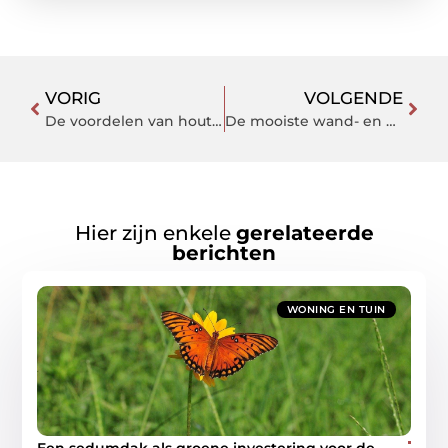
VORIG
VOLGENDE
De voordelen van houten vloeren
De mooiste wand- en vloertegels koopt u hier
Hier zijn enkele
gerelateerde
berichten
WONING EN TUIN
Een sedumdak als groene investering voor de