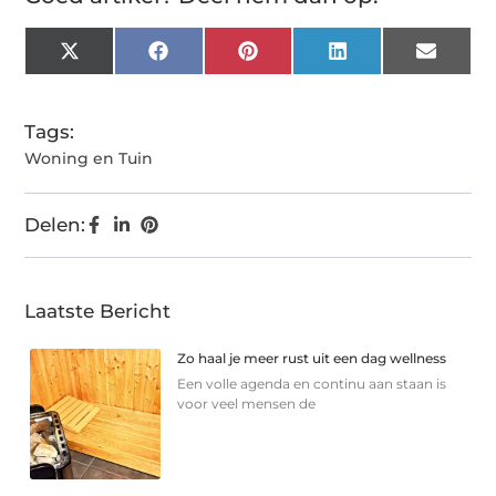
X
Facebook
Pinterest
LinkedIn
Email
(Twitter)
Tags:
Woning en Tuin
Delen:
Laatste Bericht
Zo haal je meer rust uit een dag wellness
Een volle agenda en continu aan staan is
voor veel mensen de