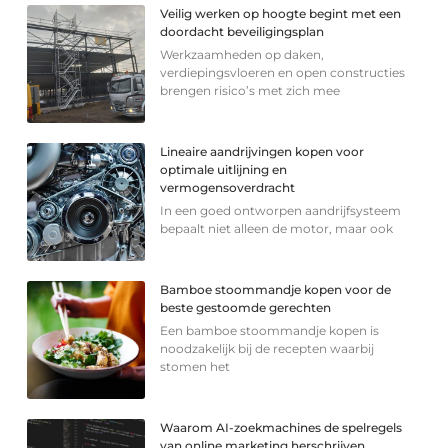
Veilig werken op hoogte begint met een
doordacht beveiligingsplan
Werkzaamheden op daken,
verdiepingsvloeren en open constructies
brengen risico’s met zich mee
Lineaire aandrijvingen kopen voor
optimale uitlijning en
vermogensoverdracht
In een goed ontworpen aandrijfsysteem
bepaalt niet alleen de motor, maar ook
Bamboe stoommandje kopen voor de
beste gestoomde gerechten
Een bamboe stoommandje kopen is
noodzakelijk bij de recepten waarbij
stomen het
Waarom AI-zoekmachines de spelregels
van online marketing herschrijven