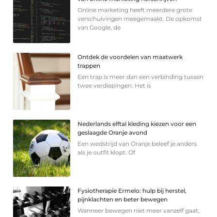
Online marketing heeft meerdere grote
verschuivingen meegemaakt. De opkomst
van Google, de
Ontdek de voordelen van maatwerk
trappen
Een trap is meer dan een verbinding tussen
twee verdiepingen. Het is
Nederlands elftal kleding kiezen voor een
geslaagde Oranje avond
Een wedstrijd van Oranje beleef je anders
als je outfit klopt. Of
Fysiotherapie Ermelo: hulp bij herstel,
pijnklachten en beter bewegen
Wanneer bewegen niet meer vanzelf gaat,