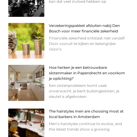
kan dat veel invloed hebben op
Verzekeringspakket afsluiten nabij Den
Bosch voor meer financiële zekerheid
Financiële zekerheid ontstaat niet vanzelf.
Door vooruit te kijken en belangrijke
risico’s
Hoe herken je een betrouwbare
slotenmaker in Papendrecht en voorkom
je oplichting?
Een slotenprobleem komt vaak
onverwacht: je bent buitengesloten, je
sleutel is afgebroken
The hairstyles men are choosing most at
local barbers in Amsterdam
Men’s hairstyles continue to evolve, and
the latest trends show a growing