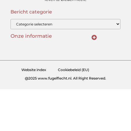
Bericht categorie
Onze informatie
Kwalitatieve backlinks: hoe herken je ze en waarom zijn ze cruciaal?
Linkbuilding geld verdienen: kan het — en hoe doe je dat slim?
Website index
Cookiebeleid (EU)
@2025 www.fugelflecht.nl. All Right Reserved.