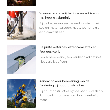
Waarom watersnijden interessant is voor
rvs, hout en aluminium
Bij de keuze van een bewerkingstechniek
spelen materiaalsoort, nauwkeurigheid en
eindkwaliteit een
De juiste waterpas kiezen voor strak en
foutloos werk
Een scheve wand, een keukenblad dat net
niet vlak ligt of een
Aandacht voor berekening van de
fundering bij houtconstructies
Bij houtconstructies ligt de nadruk vaak op
lichtgewicht bouwen en duurzaamheid,
maar