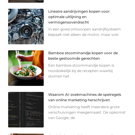
Lineaire aandrijvingen kopen voor
optimale uitlijning en
vermogensoverdracht
In een goed ontworpen aandrijfsysteem
bepaalt niet alleen de motor, maar ook
Bamboe stoommandje kopen voor de
beste gestoomde gerechten
Een bamboe stoommandje kopen is
noodzakelijk bij de recepten waarbij
stomen het
Waarom AI-zoekmachines de spelregels
van online marketing herschrijven
Online marketing heeft meerdere grote
verschuivingen meegemaakt. De opkomst
van Google, de