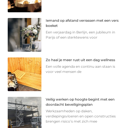
Iemand op afstand verrassen met een vers
boeket
Een verjaardag in Berlijn, een jubileum in
Parijs of een sterkte­wens voor
Zo haal je meer rust uit een dag wellness
Een volle agenda en continu aan staan is
voor veel mensen de
Veilig werken op hoogte begint met een
doordacht beveiligingsplan
Werkzaamheden op daken,
verdiepingsvloeren en open constructies
brengen risico’s met zich mee