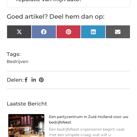
Goed artikel? Deel hem dan op:
X
Facebook
Pinterest
LinkedIn
Email
(Twitter)
Tags:
Bedrijven
Delen:
Laatste Bericht
Een partycentrum in Zuid-Holland voor uw
bedrijfsfeest
Een bedrijfsfeest organiseren begint vaak
met een simpele vraag: wat wilt u