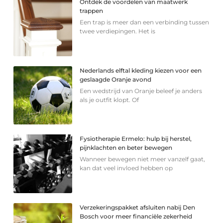
Ontdek de voordelen van maatwerk
trappen
Een trap is meer dan een verbinding tussen
twee verdiepingen. Het is
Nederlands elftal kleding kiezen voor een
geslaagde Oranje avond
Een wedstrijd van Oranje beleef je anders
als je outfit klopt. Of
Fysiotherapie Ermelo: hulp bij herstel,
pijnklachten en beter bewegen
Wanneer bewegen niet meer vanzelf gaat,
kan dat veel invloed hebben op
Verzekeringspakket afsluiten nabij Den
Bosch voor meer financiële zekerheid