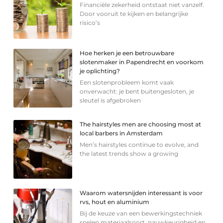
Financiële zekerheid ontstaat niet vanzelf.
Door vooruit te kijken en belangrijke
risico’s
Hoe herken je een betrouwbare
slotenmaker in Papendrecht en voorkom
je oplichting?
Een slotenprobleem komt vaak
onverwacht: je bent buitengesloten, je
sleutel is afgebroken
The hairstyles men are choosing most at
local barbers in Amsterdam
Men’s hairstyles continue to evolve, and
the latest trends show a growing
Waarom watersnijden interessant is voor
rvs, hout en aluminium
Bij de keuze van een bewerkingstechniek
spelen materiaalsoort, nauwkeurigheid en