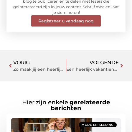
blog te publiceren en te delen met lezers die
geïnteresseerd zijn in jouw content. Schrijf mee en laat
je stem horen!
Registreer u vandaag nog
VORIG
VOLGENDE
Zo maak jij een heerlijk schaduwplekje in jouw tuin!
Een heerlijk vakantiehuis in Eifel huren
Hier zijn enkele
gerelateerde
berichten
MODE EN KLEDING