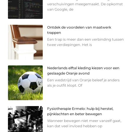
verschuivingen meegemaakt. De opkomst
van Google, de
Ontdek de voordelen van maatwerk
trappen
Een trap is meer dan een verbinding tussen
twee verdiepingen. Het is
Nederlands elftal kleding kiezen voor een
geslaagde Oranje avond
Een wedstrijd van Oranje beleef je anders
als je outfit klopt. Of
Fysiotherapie Ermelo: hulp bij herstel,
pijnklachten en beter bewegen
Wanneer bewegen niet meer vanzelf gaat,
kan dat veel invloed hebben op