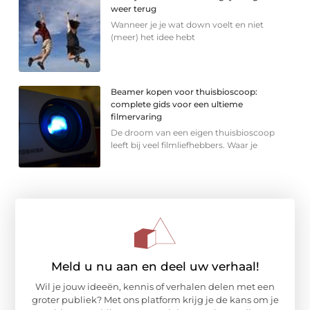
weer terug
Wanneer je je wat down voelt en niet
(meer) het idee hebt
Beamer kopen voor thuisbioscoop:
complete gids voor een ultieme
filmervaring
De droom van een eigen thuisbioscoop
leeft bij veel filmliefhebbers. Waar je
Meld u nu aan en deel uw verhaal!
Wil je jouw ideeën, kennis of verhalen delen met een
groter publiek? Met ons platform krijg je de kans om je