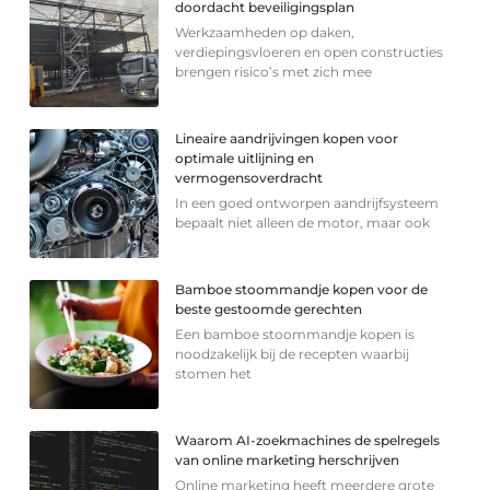
doordacht beveiligingsplan
Werkzaamheden op daken,
verdiepingsvloeren en open constructies
brengen risico’s met zich mee
Lineaire aandrijvingen kopen voor
optimale uitlijning en
vermogensoverdracht
In een goed ontworpen aandrijfsysteem
bepaalt niet alleen de motor, maar ook
Bamboe stoommandje kopen voor de
beste gestoomde gerechten
Een bamboe stoommandje kopen is
noodzakelijk bij de recepten waarbij
stomen het
Waarom AI-zoekmachines de spelregels
van online marketing herschrijven
Online marketing heeft meerdere grote