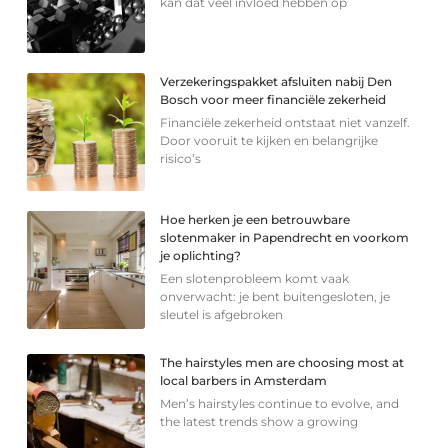
kan dat veel invloed hebben op
Verzekeringspakket afsluiten nabij Den
Bosch voor meer financiële zekerheid
Financiële zekerheid ontstaat niet vanzelf.
Door vooruit te kijken en belangrijke
risico’s
Hoe herken je een betrouwbare
slotenmaker in Papendrecht en voorkom
je oplichting?
Een slotenprobleem komt vaak
onverwacht: je bent buitengesloten, je
sleutel is afgebroken
The hairstyles men are choosing most at
local barbers in Amsterdam
Men’s hairstyles continue to evolve, and
the latest trends show a growing