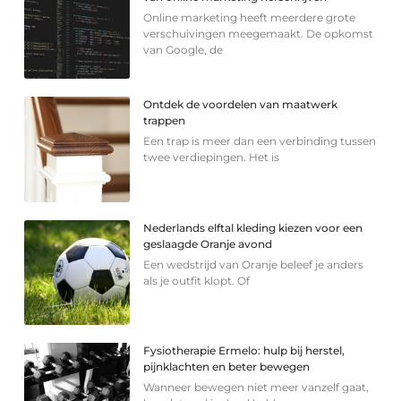
Online marketing heeft meerdere grote
verschuivingen meegemaakt. De opkomst
van Google, de
Ontdek de voordelen van maatwerk
trappen
Een trap is meer dan een verbinding tussen
twee verdiepingen. Het is
Nederlands elftal kleding kiezen voor een
geslaagde Oranje avond
Een wedstrijd van Oranje beleef je anders
als je outfit klopt. Of
Fysiotherapie Ermelo: hulp bij herstel,
pijnklachten en beter bewegen
Wanneer bewegen niet meer vanzelf gaat,