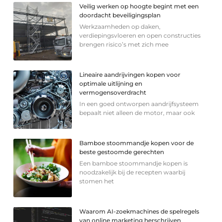
Veilig werken op hoogte begint met een
doordacht beveiligingsplan
Werkzaamheden op daken,
verdiepingsvloeren en open constructies
brengen risico’s met zich mee
Lineaire aandrijvingen kopen voor
optimale uitlijning en
vermogensoverdracht
In een goed ontworpen aandrijfsysteem
bepaalt niet alleen de motor, maar ook
Bamboe stoommandje kopen voor de
beste gestoomde gerechten
Een bamboe stoommandje kopen is
noodzakelijk bij de recepten waarbij
stomen het
Waarom AI-zoekmachines de spelregels
van online marketing herschrijven