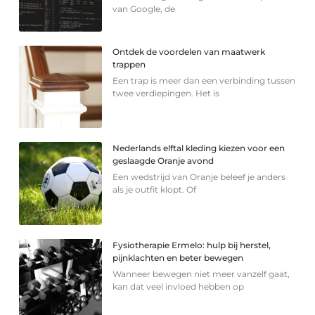
van Google, de
Ontdek de voordelen van maatwerk
trappen
Een trap is meer dan een verbinding tussen
twee verdiepingen. Het is
Nederlands elftal kleding kiezen voor een
geslaagde Oranje avond
Een wedstrijd van Oranje beleef je anders
als je outfit klopt. Of
Fysiotherapie Ermelo: hulp bij herstel,
pijnklachten en beter bewegen
Wanneer bewegen niet meer vanzelf gaat,
kan dat veel invloed hebben op