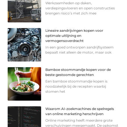
Werkzaamheden op daken,
verdiepingsvloeren en open constructies
brengen risico’s met zich mee
Lineaire aandrijvingen kopen voor
optimale uitlijning en
vermogensoverdracht
In een goed ontworpen aandrijfsysteem
bepaalt niet alleen de motor, maar ook
Bamboe stoommandje kopen voor de
beste gestoomde gerechten
Een bamboe stoommandje kopen is
noodzakelijk bij de recepten waarbij
stomen het
Waarom AI-zoekmachines de spelregels
van online marketing herschrijven
Online marketing heeft meerdere grote
verschuivingen meegemaakt. De opkomst