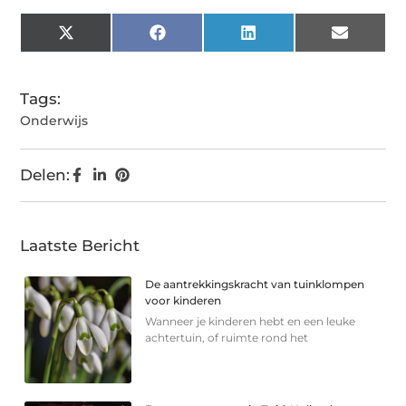
X
Facebook
LinkedIn
Email
(Twitter)
Tags:
Onderwijs
Delen:
Laatste Bericht
De aantrekkingskracht van tuinklompen
voor kinderen
Wanneer je kinderen hebt en een leuke
achtertuin, of ruimte rond het