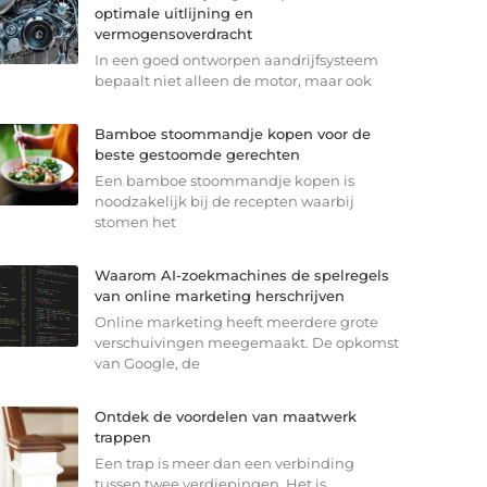
optimale uitlijning en
vermogensoverdracht
In een goed ontworpen aandrijfsysteem
bepaalt niet alleen de motor, maar ook
Bamboe stoommandje kopen voor de
beste gestoomde gerechten
Een bamboe stoommandje kopen is
noodzakelijk bij de recepten waarbij
stomen het
Waarom AI-zoekmachines de spelregels
van online marketing herschrijven
Online marketing heeft meerdere grote
verschuivingen meegemaakt. De opkomst
van Google, de
Ontdek de voordelen van maatwerk
trappen
Een trap is meer dan een verbinding
tussen twee verdiepingen. Het is