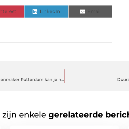
nterest
LinkedIn
Email
Een slotenmaker nodig in Rotterdam. Spoed Slotenmaker Rotterdam kan je helpen
Duurz
 zijn enkele
gerelateerde beric