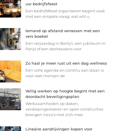
uw bedrijfsfeest
Een bedrijfsfeest organiseren begint vaak
met een simpele vraag: wat wilt u
Iemand op afstand verrassen met een
vers boeket
Een verjaardag in Berlijn, een jubileum in
Parijs of een sterkte­wens voor
Zo haal je meer rust uit een dag wellness
Een volle agenda en continu aan staan is
voor veel mensen de
Veilig werken op hoogte begint met een
doordacht beveiligingsplan
Werkzaamheden op daken,
verdiepingsvloeren en open constructies
brengen risico’s met zich mee
Lineaire aandrijvingen kopen voor