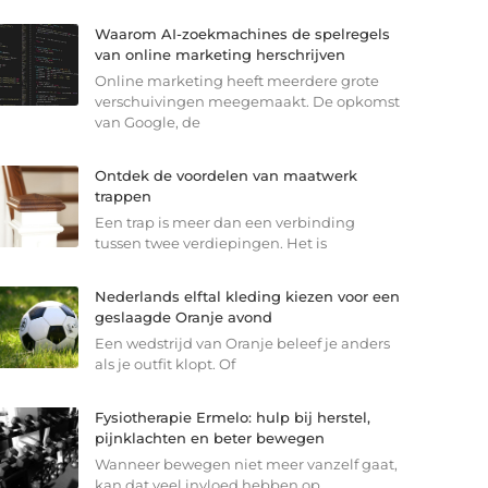
Waarom AI-zoekmachines de spelregels
van online marketing herschrijven
Online marketing heeft meerdere grote
verschuivingen meegemaakt. De opkomst
van Google, de
Ontdek de voordelen van maatwerk
trappen
Een trap is meer dan een verbinding
tussen twee verdiepingen. Het is
Nederlands elftal kleding kiezen voor een
geslaagde Oranje avond
Een wedstrijd van Oranje beleef je anders
als je outfit klopt. Of
Fysiotherapie Ermelo: hulp bij herstel,
pijnklachten en beter bewegen
Wanneer bewegen niet meer vanzelf gaat,
kan dat veel invloed hebben op