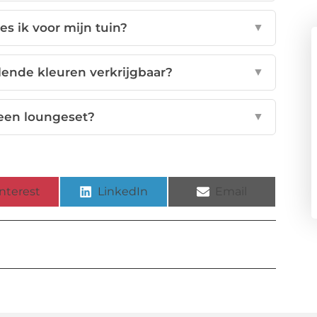
s ik voor mijn tuin?
▼
llende kleuren verkrijgbaar?
▼
een loungeset?
▼
nterest
LinkedIn
Email