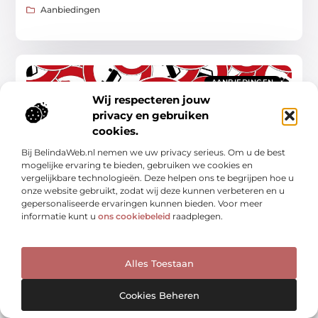
Aanbiedingen
AANBIEDINGEN
Wij respecteren jouw
privacy en gebruiken
cookies.
Bij BelindaWeb.nl nemen we uw privacy serieus. Om u de best
mogelijke ervaring te bieden, gebruiken we cookies en
vergelijkbare technologieën. Deze helpen ons te begrijpen hoe u
De psychologie achter verkeersborden: hoe ze
ons gedrag beïnvloeden
onze website gebruikt, zodat wij deze kunnen verbeteren en u
Verkeersborden zijn overal om ons heen, maar heb je je
gepersonaliseerde ervaringen kunnen bieden. Voor meer
ooit afgevraagd hoe ze ons gedrag beïnvloeden? Laten
informatie kunt u
ons cookiebeleid
raadplegen.
we eens dieper ingaan op de psychologie
Aanbiedingen
Alles Toestaan
Cookies Beheren