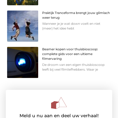
Praktijk Tranceforma brengt jouw glimlach
weer terug
Wanneer je je wat down voelt en niet
(meer) het idee hebt
Beamer kopen voor thuisbioscoop:
complete gids voor een ultieme
filmervaring
De droom van een eigen thuisbioscoop
leeft bij veel filmliefhebbers. Waar je
Meld u nu aan en deel uw verhaal!