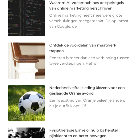
Waarom AI-zoekmachines de spelregels
van online marketing herschrijven
Online marketing heeft meerdere grote
verschuivingen meegemaakt. De opkomst
van Google, de
Ontdek de voordelen van maatwerk
trappen
Een trap is meer dan een verbinding tussen
twee verdiepingen. Het is
Nederlands elftal kleding kiezen voor een
geslaagde Oranje avond
Een wedstrijd van Oranje beleef je anders
als je outfit klopt. Of
Fysiotherapie Ermelo: hulp bij herstel,
pijnklachten en beter bewegen