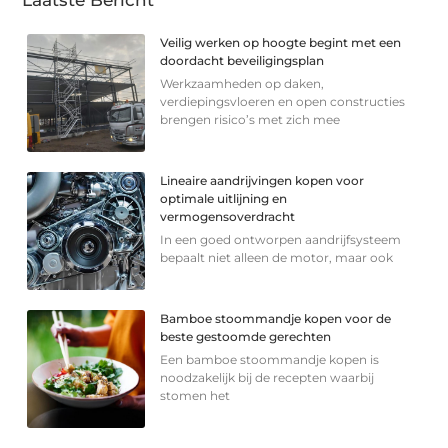
Veilig werken op hoogte begint met een
doordacht beveiligingsplan
Werkzaamheden op daken,
verdiepingsvloeren en open constructies
brengen risico’s met zich mee
Lineaire aandrijvingen kopen voor
optimale uitlijning en
vermogensoverdracht
In een goed ontworpen aandrijfsysteem
bepaalt niet alleen de motor, maar ook
Bamboe stoommandje kopen voor de
beste gestoomde gerechten
Een bamboe stoommandje kopen is
noodzakelijk bij de recepten waarbij
stomen het