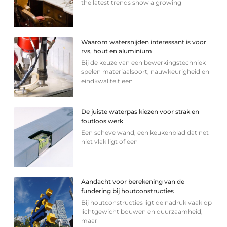
the latest trends show a growing
Waarom watersnijden interessant is voor
rvs, hout en aluminium
Bij de keuze van een bewerkingstechniek
spelen materiaalsoort, nauwkeurigheid en
eindkwaliteit een
De juiste waterpas kiezen voor strak en
foutloos werk
Een scheve wand, een keukenblad dat net
niet vlak ligt of een
Aandacht voor berekening van de
fundering bij houtconstructies
Bij houtconstructies ligt de nadruk vaak op
lichtgewicht bouwen en duurzaamheid,
maar