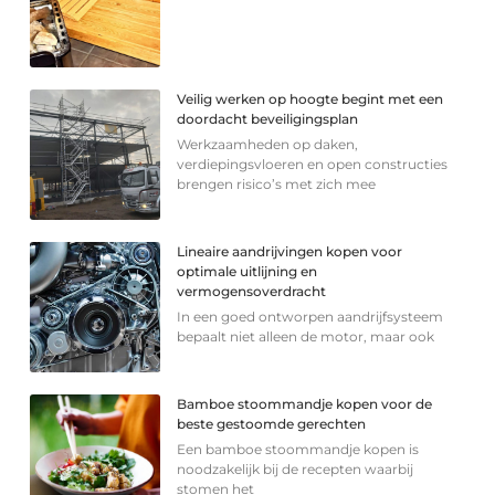
Veilig werken op hoogte begint met een
doordacht beveiligingsplan
Werkzaamheden op daken,
verdiepingsvloeren en open constructies
brengen risico’s met zich mee
Lineaire aandrijvingen kopen voor
optimale uitlijning en
vermogensoverdracht
In een goed ontworpen aandrijfsysteem
bepaalt niet alleen de motor, maar ook
Bamboe stoommandje kopen voor de
beste gestoomde gerechten
Een bamboe stoommandje kopen is
noodzakelijk bij de recepten waarbij
stomen het