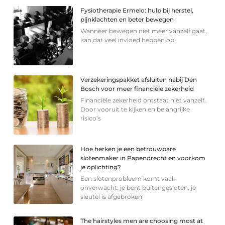
Fysiotherapie Ermelo: hulp bij herstel,
pijnklachten en beter bewegen
Wanneer bewegen niet meer vanzelf gaat,
kan dat veel invloed hebben op
Verzekeringspakket afsluiten nabij Den
Bosch voor meer financiële zekerheid
Financiële zekerheid ontstaat niet vanzelf.
Door vooruit te kijken en belangrijke
risico’s
Hoe herken je een betrouwbare
slotenmaker in Papendrecht en voorkom
je oplichting?
Een slotenprobleem komt vaak
onverwacht: je bent buitengesloten, je
sleutel is afgebroken
The hairstyles men are choosing most at