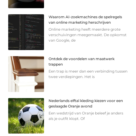
Waarom AI-zoekmachines de spelregels
van online marketing herschrijven
Online marketing heeft meerdere grote
verschuivingen meegemaakt. De opkomst
van Google, de
Ontdek de voordelen van maatwerk
trappen
Een trap is meer dan een verbinding tussen
twee verdiepingen. Het is
Nederlands elftal kleding kiezen voor een
geslaagde Oranje avond
Een wedstrijd van Oranje beleef je anders
als je outfit klopt. Of