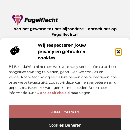
Van het gewone tot het bijzondere – ontdek het op
Fugelflecht.nl
Lees inspirerende blogs en artikelen over alles wat het
Wij respecteren jouw
leven te bieden heeft.
privacy en gebruiken
Bericht categorie
cookies.
Bij BelindaWeb.nl nemen we uw privacy serieus. Om u de best
mogelijke ervaring te bieden, gebruiken we cookies en
vergelijkbare technologieën. Deze helpen ons te begrijpen hoe u
Onze informatie
onze website gebruikt, zodat wij deze kunnen verbeteren en u
gepersonaliseerde ervaringen kunnen bieden. Voor meer
Kwalitatieve backlinks: hoe herken je ze en waarom zijn ze cruciaal?
Linkbuilding geld verdienen: kan het — en hoe doe je dat slim?
informatie kunt u
ons cookiebeleid
raadplegen.
Alles Toestaan
Website index
Cookiebeleid (EU)
@2025 www.fugelflecht.nl. All Right Reserved.
Cookies Beheren