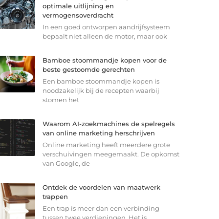
optimale uitlijning en
vermogensoverdracht
In een goed ontworpen aandrijfsysteem
bepaalt niet alleen de motor, maar ook
Bamboe stoommandje kopen voor de
beste gestoomde gerechten
Een bamboe stoommandje kopen is
noodzakelijk bij de recepten waarbij
stomen het
Waarom AI-zoekmachines de spelregels
van online marketing herschrijven
Online marketing heeft meerdere grote
verschuivingen meegemaakt. De opkomst
van Google, de
Ontdek de voordelen van maatwerk
trappen
Een trap is meer dan een verbinding
tussen twee verdiepingen. Het is