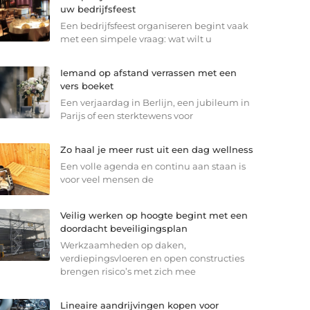
uw bedrijfsfeest
Een bedrijfsfeest organiseren begint vaak
met een simpele vraag: wat wilt u
Iemand op afstand verrassen met een
vers boeket
Een verjaardag in Berlijn, een jubileum in
Parijs of een sterkte­wens voor
Zo haal je meer rust uit een dag wellness
Een volle agenda en continu aan staan is
voor veel mensen de
Veilig werken op hoogte begint met een
doordacht beveiligingsplan
Werkzaamheden op daken,
verdiepingsvloeren en open constructies
brengen risico’s met zich mee
Lineaire aandrijvingen kopen voor