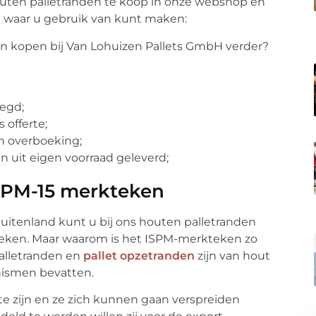
outen palletranden te koop in onze webshop en
n waar u gebruik van kunt maken:
n kopen bij Van Lohuizen Pallets GmbH verder?
legd;
offerte;
en overboeking;
 uit eigen voorraad geleverd;
ISPM-15 merkteken
 buitenland kunt u bij ons houten palletranden
teken. Maar waarom is het ISPM-merkteken zo
Palletranden en
pallet opzetranden
zijn van hout
ismen bevatten.
 zijn en ze zich kunnen gaan verspreiden