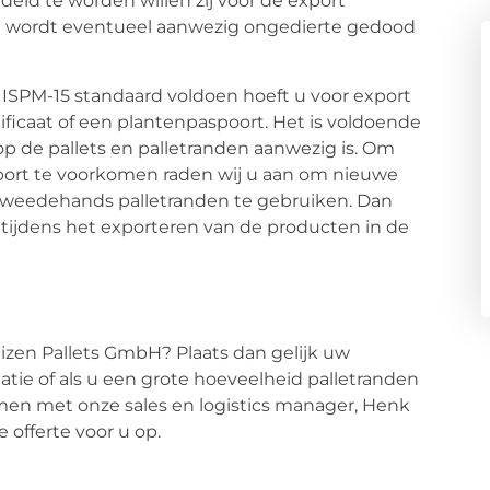
eld te worden willen zij voor de export
g wordt eventueel aanwezig ongedierte gedood
 ISPM-15 standaard voldoen hoeft u voor export
ertificaat of een plantenpaspoort. Het is voldoende
op de pallets en palletranden aanwezig is. Om
port te voorkomen raden wij u aan om nieuwe
an tweedehands palletranden te gebruiken. Dan
ijdens het exporteren van de producten in de
izen Pallets GmbH? Plaats dan gelijk uw
tie of als u een grote hoeveelheid palletranden
men met onze sales en logistics manager, Henk
e offerte voor u op.