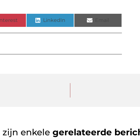
nterest
LinkedIn
Email
 zijn enkele
gerelateerde beric