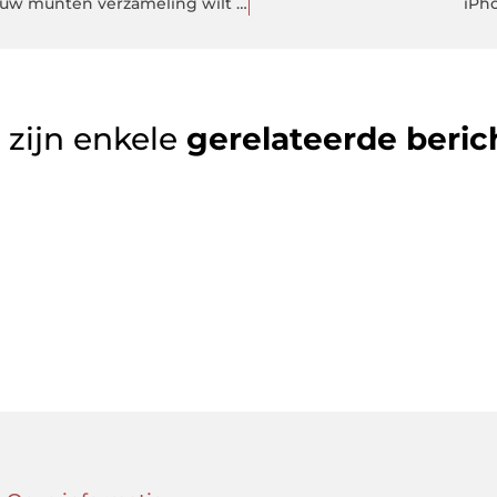
Hier ontvangt u een waardebepaling wanneer u uw munten verzameling wilt verkopen
iPho
 zijn enkele
gerelateerde beric