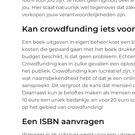
100% voor jou zijn. Je hoeft geen (groot) deel af
jou. Hier staat natuurlijk wel tegenover dat z
verkopen jouw verantwoordelijkheden zijn.
Kan crowdfunding iets voor
Een boek uitgeven in eigen beheer kost een beh
kosten die gepaard gaan met het boek drukken
budget beschikt, is dat geen probleem. Echter g
Crowdfunding kan in zulke gevallen een oplossi
het publiek. Crowdfunding kan lucreatief zijn, m
wat naamsbekendheid hebt of dat je een onli
aanspreekt. Dit vergroot de kans dat mensen o
Daarnaast kun je beloftes maken als mensen een
10 euro een uniek bedankje, en voor 20 euro s
op het gebied van crowdfunding!
Een ISBN aanvragen
Wanneer je als schrijver werkt voor een uitgeve