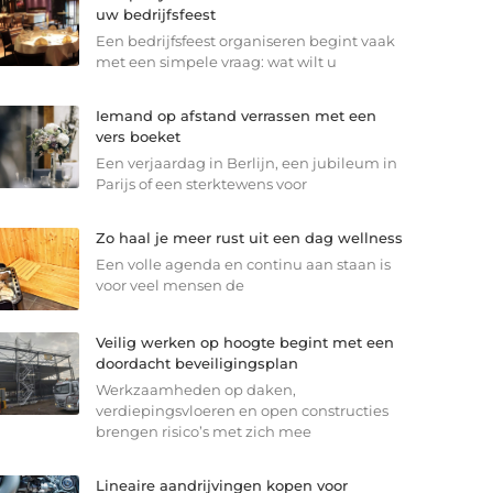
uw bedrijfsfeest
Een bedrijfsfeest organiseren begint vaak
met een simpele vraag: wat wilt u
Iemand op afstand verrassen met een
vers boeket
Een verjaardag in Berlijn, een jubileum in
Parijs of een sterkte­wens voor
Zo haal je meer rust uit een dag wellness
Een volle agenda en continu aan staan is
voor veel mensen de
Veilig werken op hoogte begint met een
doordacht beveiligingsplan
Werkzaamheden op daken,
verdiepingsvloeren en open constructies
brengen risico’s met zich mee
Lineaire aandrijvingen kopen voor