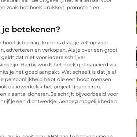
 te staan aan de uitgeverij, het is allemaal voor
aken zoals het boek drukken, promoten en
 je betekenen?
oorlijk bedrag. Immers draai je zelf op voor
, adverteren en verkopen. Als je over een groot
eldt dat niet voor iedere schrijver.
ng zijn. Hierbij wordt het boek gefinancierd via
its je het goed aanpakt. Wat scheelt is dat je al
ne persoonlijkheid hebt die een hoop mensen
ok daadwerkelijk het project financieren.
 x aantal doneren. Je schrijft bijvoorbeeld voor
chrijf je een dichtwerkje. Genoeg mogelijkheden
rij, zul je nooit een ISBN aan te hoeven vragen.