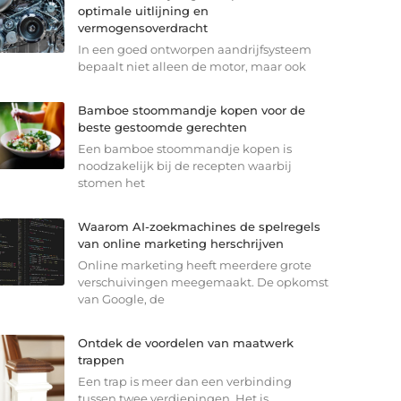
optimale uitlijning en
vermogensoverdracht
In een goed ontworpen aandrijfsysteem
bepaalt niet alleen de motor, maar ook
Bamboe stoommandje kopen voor de
beste gestoomde gerechten
Een bamboe stoommandje kopen is
noodzakelijk bij de recepten waarbij
stomen het
Waarom AI-zoekmachines de spelregels
van online marketing herschrijven
Online marketing heeft meerdere grote
verschuivingen meegemaakt. De opkomst
van Google, de
Ontdek de voordelen van maatwerk
trappen
Een trap is meer dan een verbinding
tussen twee verdiepingen. Het is