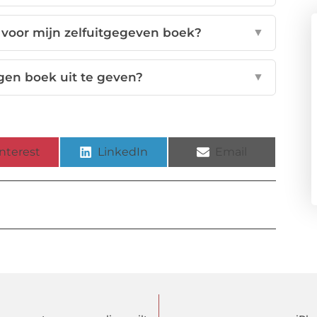
voor mijn zelfuitgegeven boek?
▼
gen boek uit te geven?
▼
nterest
LinkedIn
Email