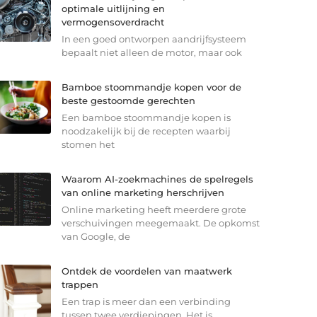
optimale uitlijning en
vermogensoverdracht
In een goed ontworpen aandrijfsysteem
bepaalt niet alleen de motor, maar ook
Bamboe stoommandje kopen voor de
beste gestoomde gerechten
Een bamboe stoommandje kopen is
noodzakelijk bij de recepten waarbij
stomen het
Waarom AI-zoekmachines de spelregels
van online marketing herschrijven
Online marketing heeft meerdere grote
verschuivingen meegemaakt. De opkomst
van Google, de
Ontdek de voordelen van maatwerk
trappen
Een trap is meer dan een verbinding
tussen twee verdiepingen. Het is