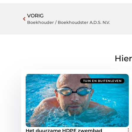
VORIG
Boekhouder / Boekhoudster A.D.S. N.V.
Hier
TUIN EN BUITENLEVEN
Het duurzame HDPE zwembad