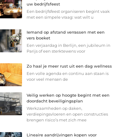
uw bedrijfsfeest
Een bedrijfsfeest organiseren begint vaak
met een simpele vraag: wat wilt u
Iemand op afstand verrassen met een
vers boeket
Een verjaardag in Berlijn, een jubileum in
Parijs of een sterkte­wens voor
Zo haal je meer rust uit een dag wellness
Een volle agenda en continu aan staan is
voor veel mensen de
Veilig werken op hoogte begint met een
doordacht beveiligingsplan
Werkzaamheden op daken,
verdiepingsvloeren en open constructies
brengen risico’s met zich mee
Lineaire aandrijvingen kopen voor