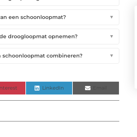
 van een schoonloopmat?
▼
ede droogloopmat opnemen?
▼
n schoonloopmat combineren?
▼
nterest
LinkedIn
Email