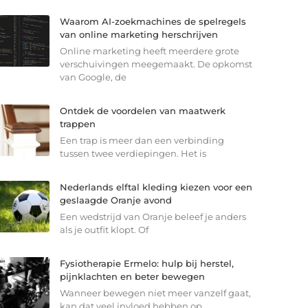
Waarom AI-zoekmachines de spelregels
van online marketing herschrijven
Online marketing heeft meerdere grote
verschuivingen meegemaakt. De opkomst
van Google, de
Ontdek de voordelen van maatwerk
trappen
Een trap is meer dan een verbinding
tussen twee verdiepingen. Het is
Nederlands elftal kleding kiezen voor een
geslaagde Oranje avond
Een wedstrijd van Oranje beleef je anders
als je outfit klopt. Of
Fysiotherapie Ermelo: hulp bij herstel,
pijnklachten en beter bewegen
Wanneer bewegen niet meer vanzelf gaat,
kan dat veel invloed hebben op