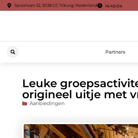
Spoorlaan 32, 5038 CC Tilburg, Nederland
14:40:06
Partners
Leuke groepsactivit
origineel uitje met v
Aanbiedingen