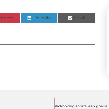
nterest
LinkedIn
Email