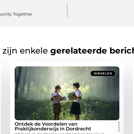
munity Together
 zijn enkele
gerelateerde beric
WINKELEN
Ontdek de Voordelen van
Praktijkonderwijs in Dordrecht