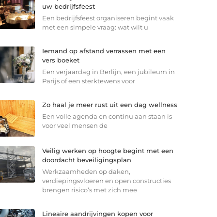
uw bedrijfsfeest
Een bedrijfsfeest organiseren begint vaak
met een simpele vraag: wat wilt u
Iemand op afstand verrassen met een
vers boeket
Een verjaardag in Berlijn, een jubileum in
Parijs of een sterkte­wens voor
Zo haal je meer rust uit een dag wellness
Een volle agenda en continu aan staan is
voor veel mensen de
Veilig werken op hoogte begint met een
doordacht beveiligingsplan
Werkzaamheden op daken,
verdiepingsvloeren en open constructies
brengen risico’s met zich mee
Lineaire aandrijvingen kopen voor