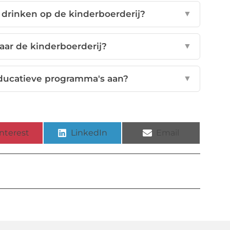
en drinken op de kinderboerderij?
▼
r de kinderboerderij?
▼
educatieve programma's aan?
▼
nterest
LinkedIn
Email