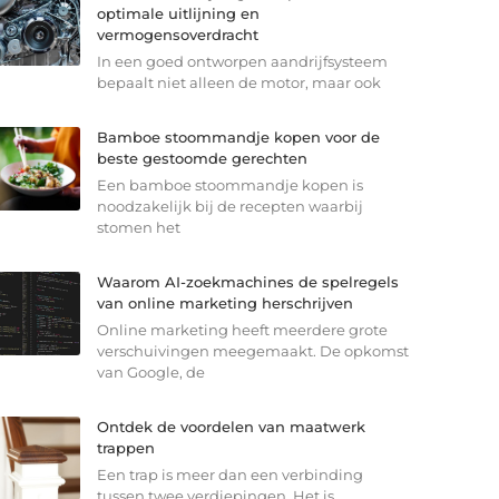
optimale uitlijning en
vermogensoverdracht
In een goed ontworpen aandrijfsysteem
bepaalt niet alleen de motor, maar ook
Bamboe stoommandje kopen voor de
beste gestoomde gerechten
Een bamboe stoommandje kopen is
noodzakelijk bij de recepten waarbij
stomen het
Waarom AI-zoekmachines de spelregels
van online marketing herschrijven
Online marketing heeft meerdere grote
verschuivingen meegemaakt. De opkomst
van Google, de
Ontdek de voordelen van maatwerk
trappen
Een trap is meer dan een verbinding
tussen twee verdiepingen. Het is