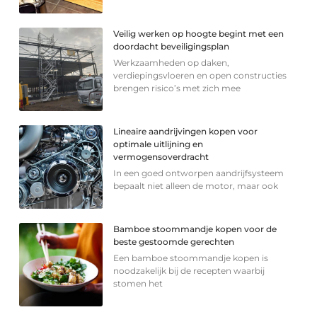
Veilig werken op hoogte begint met een
doordacht beveiligingsplan
Werkzaamheden op daken,
verdiepingsvloeren en open constructies
brengen risico’s met zich mee
Lineaire aandrijvingen kopen voor
optimale uitlijning en
vermogensoverdracht
In een goed ontworpen aandrijfsysteem
bepaalt niet alleen de motor, maar ook
Bamboe stoommandje kopen voor de
beste gestoomde gerechten
Een bamboe stoommandje kopen is
noodzakelijk bij de recepten waarbij
stomen het