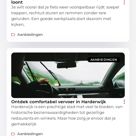
loont
Je wilt vooral dat je fiets weer voorspelbaar rijdt: soepel
trappen, rechtuit sturen en remmen zonder rare
geluiden. Een goede werkplaats start daarom met
kijken,
Aanbiedingen
AANBIEDINGEN
Ontdek comfortabel vervoer in Harderwijk
Harderwijk is een prachtige stad met veel te bieden, van
historische bezienswaardigheden tot gezellige
restaurants en winkels. Maar hoe zorg je ervoor dat je
gemakkelijk
Aanbiedingen