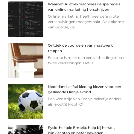
Waarom AI-zoekmachines de spelregels
van online marketing herschrijven
Online marketing heeft meerdere grote
verschuivingen meegemaakt. De opkomst
van Google, de
Ontdek de voordelen van maatwerk
trappen
Een trap is meer dan een verbinding tussen
twee verdiepingen. Het is
Nederlands elftal kleding kiezen voor een
geslaagde Oranje avond
Een wedstrijd van Oranje beleef je anders
als je outfit klopt. Of
Fysiotherapie Ermelo: hulp bij herstel,
pijnklachten en beter bewegen