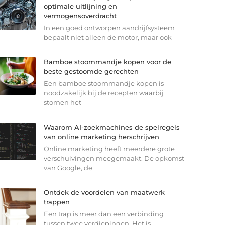
optimale uitlijning en
vermogensoverdracht
In een goed ontworpen aandrijfsysteem
bepaalt niet alleen de motor, maar ook
Bamboe stoommandje kopen voor de
beste gestoomde gerechten
Een bamboe stoommandje kopen is
noodzakelijk bij de recepten waarbij
stomen het
Waarom AI-zoekmachines de spelregels
van online marketing herschrijven
Online marketing heeft meerdere grote
verschuivingen meegemaakt. De opkomst
van Google, de
Ontdek de voordelen van maatwerk
trappen
Een trap is meer dan een verbinding
tussen twee verdiepingen. Het is