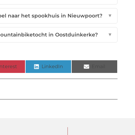
oel naar het spookhuis in Nieuwpoort?
▼
mountainbiketocht in Oostduinkerke?
▼
nterest
LinkedIn
Email