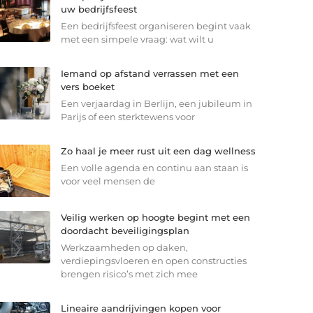
uw bedrijfsfeest
Een bedrijfsfeest organiseren begint vaak
met een simpele vraag: wat wilt u
Iemand op afstand verrassen met een
vers boeket
Een verjaardag in Berlijn, een jubileum in
Parijs of een sterkte­wens voor
Zo haal je meer rust uit een dag wellness
Een volle agenda en continu aan staan is
voor veel mensen de
Veilig werken op hoogte begint met een
doordacht beveiligingsplan
Werkzaamheden op daken,
verdiepingsvloeren en open constructies
brengen risico’s met zich mee
Lineaire aandrijvingen kopen voor