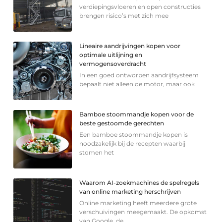
verdiepingsvloeren en open constructies
brengen risico’s met zich mee
Lineaire aandrijvingen kopen voor
optimale uitlijning en
vermogensoverdracht
In een goed ontworpen aandrijfsysteem
bepaalt niet alleen de motor, maar ook
Bamboe stoommandje kopen voor de
beste gestoomde gerechten
Een bamboe stoommandje kopen is
noodzakelijk bij de recepten waarbij
stomen het
Waarom AI-zoekmachines de spelregels
van online marketing herschrijven
Online marketing heeft meerdere grote
verschuivingen meegemaakt. De opkomst
van Google, de