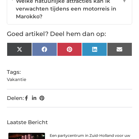
Welke natuurlijke attracties kan ik
▼
verwachten tijdens een motorreis in
Marokko?
Goed artikel? Deel hem dan op:
X
Facebook
Pinterest
LinkedIn
Email
(Twitter)
Tags:
Vakantie
Delen:
Laatste Bericht
Een partycentrum in Zuid-Holland voor uw