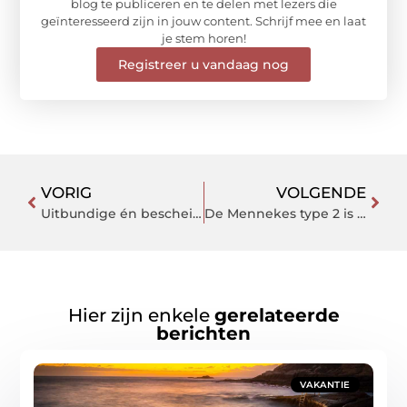
blog te publiceren en te delen met lezers die
geïnteresseerd zijn in jouw content. Schrijf mee en laat
je stem horen!
Registreer u vandaag nog
VORIG
VOLGENDE
Uitbundige én bescheiden lampen: Deens.nl staat er vol mee
De Mennekes type 2 is een goede thuislader
Hier zijn enkele
gerelateerde
berichten
VAKANTIE