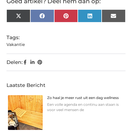
Goed artikel? Deel hem dan op:
X
Facebook
Pinterest
LinkedIn
Email
(Twitter)
Tags:
Vakantie
Delen:
Laatste Bericht
Zo haal je meer rust uit een dag wellness
Een volle agenda en continu aan staan is
voor veel mensen de