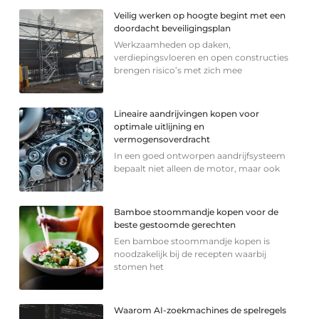
Veilig werken op hoogte begint met een
doordacht beveiligingsplan
Werkzaamheden op daken,
verdiepingsvloeren en open constructies
brengen risico’s met zich mee
Lineaire aandrijvingen kopen voor
optimale uitlijning en
vermogensoverdracht
In een goed ontworpen aandrijfsysteem
bepaalt niet alleen de motor, maar ook
Bamboe stoommandje kopen voor de
beste gestoomde gerechten
Een bamboe stoommandje kopen is
noodzakelijk bij de recepten waarbij
stomen het
Waarom AI-zoekmachines de spelregels