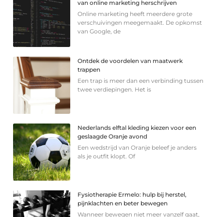
van online marketing herschrijven
Online marketing heeft meerdere grote
verschuivingen meegemaakt. De opkomst
van Google, de
Ontdek de voordelen van maatwerk
trappen
Een trap is meer dan een verbinding tussen
twee verdiepingen. Het is
Nederlands elftal kleding kiezen voor een
geslaagde Oranje avond
Een wedstrijd van Oranje beleef je anders
als je outfit klopt. Of
Fysiotherapie Ermelo: hulp bij herstel,
pijnklachten en beter bewegen
Wanneer bewegen niet meer vanzelf gaat,