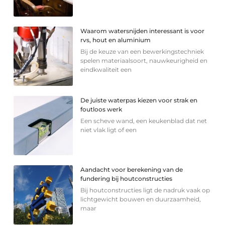
Waarom watersnijden interessant is voor
rvs, hout en aluminium
Bij de keuze van een bewerkingstechniek
spelen materiaalsoort, nauwkeurigheid en
eindkwaliteit een
De juiste waterpas kiezen voor strak en
foutloos werk
Een scheve wand, een keukenblad dat net
niet vlak ligt of een
Aandacht voor berekening van de
fundering bij houtconstructies
Bij houtconstructies ligt de nadruk vaak op
lichtgewicht bouwen en duurzaamheid,
maar