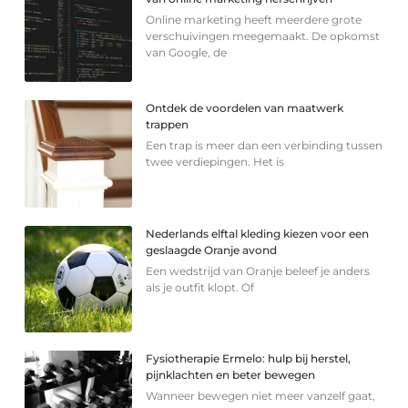
Online marketing heeft meerdere grote
verschuivingen meegemaakt. De opkomst
van Google, de
Ontdek de voordelen van maatwerk
trappen
Een trap is meer dan een verbinding tussen
twee verdiepingen. Het is
Nederlands elftal kleding kiezen voor een
geslaagde Oranje avond
Een wedstrijd van Oranje beleef je anders
als je outfit klopt. Of
Fysiotherapie Ermelo: hulp bij herstel,
pijnklachten en beter bewegen
Wanneer bewegen niet meer vanzelf gaat,