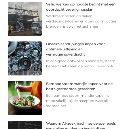
Veilig werken op hoogte begint met een
doordacht beveiligingsplan
Werkzaamheden op daken,
verdiepingsvloeren en open constructies
brengen risico’s met zich mee
Lineaire aandrijvingen kopen voor
optimale uitlijning en
vermogensoverdracht
In een goed ontworpen aandrijfsysteem
bepaalt niet alleen de motor, maar ook
Bamboe stoommandje kopen voor de
beste gestoomde gerechten
Een bamboe stoommandje kopen is
noodzakelijk bij de recepten waarbij
stomen het
Waarom AI-zoekmachines de spelregels
van online marketing herschrijven