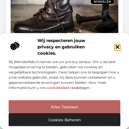
WINKELEN
Wij respecteren jouw
De rijke geschiedenis en moderne wonderen
van de schoenmaker in Kampen
privacy en gebruiken
Een stad met een diepgewortelde geschiedenis van
cookies.
ambachtelijk vakmanschap, Kampen heeft zich door de
eeuwen heen ontwikkeld tot een belangrijk centrum
Bij BelindaWeb.nl nemen we uw privacy serieus. Om u de best
voor schoenmakers. De schoenmaker in
mogelijke ervaring te bieden, gebruiken we cookies en
vergelijkbare technologieën. Deze helpen ons te begrijpen hoe u
Winkelen
onze website gebruikt, zodat wij deze kunnen verbeteren en u
gepersonaliseerde ervaringen kunnen bieden. Voor meer
informatie kunt u
ons cookiebeleid
raadplegen.
WINKELEN
Alles Toestaan
Cookies Beheren