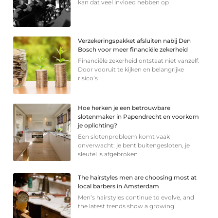
kan dat veel invloed hebben op
Verzekeringspakket afsluiten nabij Den
Bosch voor meer financiële zekerheid
Financiële zekerheid ontstaat niet vanzelf.
Door vooruit te kijken en belangrijke
risico’s
Hoe herken je een betrouwbare
slotenmaker in Papendrecht en voorkom
je oplichting?
Een slotenprobleem komt vaak
onverwacht: je bent buitengesloten, je
sleutel is afgebroken
The hairstyles men are choosing most at
local barbers in Amsterdam
Men’s hairstyles continue to evolve, and
the latest trends show a growing