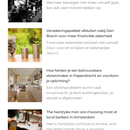
Wanneer bewegen niet meer vanzelf gaat,
kan dat veel invloed hebben op
Verzekeringspakket afsluiten nabij Den
Bosch voor meer financiële zekerheid
Financiële zekerheid ontstaat niet vanzelf.
Door vooruit te kijken en belangrijke
risico’s
Hoe herken je een betrouwbare
slotenmaker in Papendrecht en voorkom
je oplichting?
Een slotenprobleem komt vaak
onverwacht: je bent buitengesloten, je
sleutel is afgebroken
The hairstyles men are choosing most at
local barbers in Amsterdam
Men’s hairstyles continue to evolve, and
the latest trends show a growing