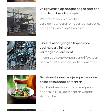
Veilig werken op hoogte begint met een
doordacht beveiligingsplan
Werkzaamheden op daken,
verdiepingsvloeren en open constructies
brengen risico’s met zich mee
Lineaire aandrijvingen kopen voor
optimale uitlijning en
vermogensoverdracht
In een goed ontworpen aandrijfsysteem
bepaalt niet alleen de motor, maar ook
Bamboe stoommandje kopen voor de
beste gestoomde gerechten
Een bamboe stoommandje kopen is
noodzakelijk bij de recepten waarbij
stomen het