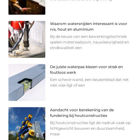
Waarom watersnijden interessant is voor
rvs, hout en aluminium
Bij de keuze van een bewerkingstechniek
spelen materiaalsoort, nauwkeurigheid en
eindkwaliteit een
De juiste waterpas kiezen voor strak en
foutloos werk
Een scheve wand, een keukenblad dat net
niet vlak ligt of een
Aandacht voor berekening van de
fundering bij houtconstructies
Bij houtconstructies ligt de nadruk vaak op
lichtgewicht bouwen en duurzaamheid,
maar