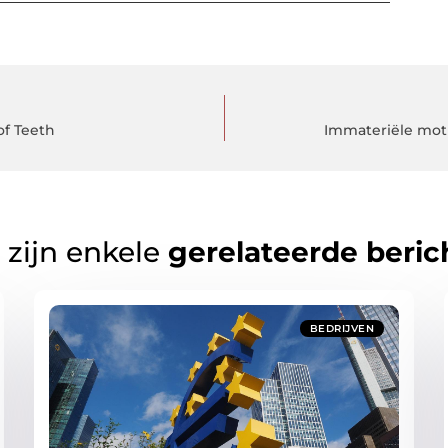
of Teeth
Immateriële moti
 zijn enkele
gerelateerde beric
BEDRIJVEN