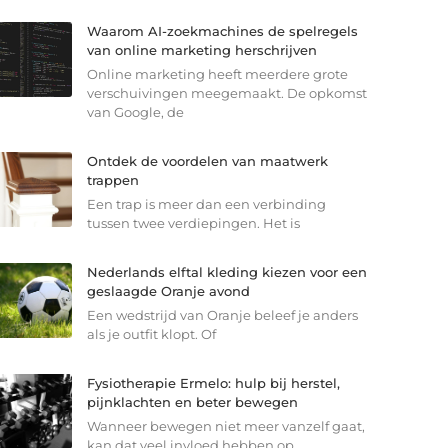
Waarom AI-zoekmachines de spelregels
van online marketing herschrijven
Online marketing heeft meerdere grote
verschuivingen meegemaakt. De opkomst
van Google, de
Ontdek de voordelen van maatwerk
trappen
Een trap is meer dan een verbinding
tussen twee verdiepingen. Het is
Nederlands elftal kleding kiezen voor een
geslaagde Oranje avond
Een wedstrijd van Oranje beleef je anders
als je outfit klopt. Of
Fysiotherapie Ermelo: hulp bij herstel,
pijnklachten en beter bewegen
Wanneer bewegen niet meer vanzelf gaat,
kan dat veel invloed hebben op