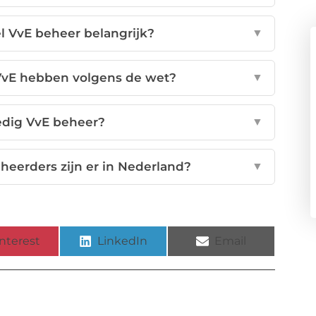
l VvE beheer belangrijk?
▼
vE hebben volgens de wet?
▼
edig VvE beheer?
▼
heerders zijn er in Nederland?
▼
nterest
LinkedIn
Email