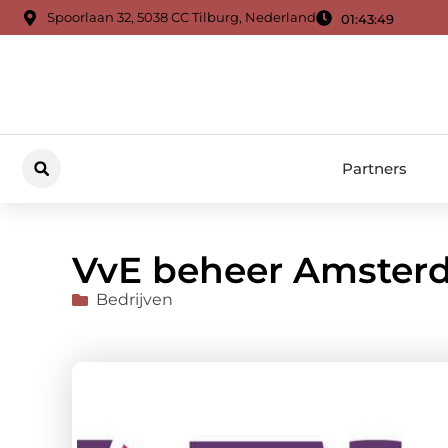
Spoorlaan 32, 5038 CC Tilburg, Nederland
01:43:50
Partners
VvE beheer Amster
Bedrijven