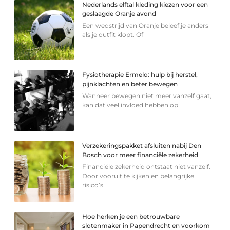
Nederlands elftal kleding kiezen voor een
geslaagde Oranje avond
Een wedstrijd van Oranje beleef je anders
als je outfit klopt. Of
Fysiotherapie Ermelo: hulp bij herstel,
pijnklachten en beter bewegen
Wanneer bewegen niet meer vanzelf gaat,
kan dat veel invloed hebben op
Verzekeringspakket afsluiten nabij Den
Bosch voor meer financiële zekerheid
Financiële zekerheid ontstaat niet vanzelf.
Door vooruit te kijken en belangrijke
risico’s
Hoe herken je een betrouwbare
slotenmaker in Papendrecht en voorkom