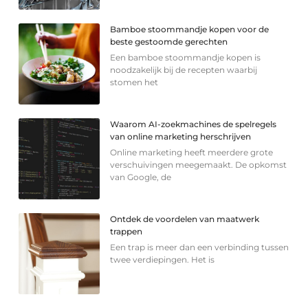
Bamboe stoommandje kopen voor de
beste gestoomde gerechten
Een bamboe stoommandje kopen is
noodzakelijk bij de recepten waarbij
stomen het
Waarom AI-zoekmachines de spelregels
van online marketing herschrijven
Online marketing heeft meerdere grote
verschuivingen meegemaakt. De opkomst
van Google, de
Ontdek de voordelen van maatwerk
trappen
Een trap is meer dan een verbinding tussen
twee verdiepingen. Het is