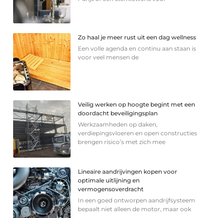
Zo haal je meer rust uit een dag wellness
Een volle agenda en continu aan staan is
voor veel mensen de
Veilig werken op hoogte begint met een
doordacht beveiligingsplan
Werkzaamheden op daken,
verdiepingsvloeren en open constructies
brengen risico’s met zich mee
Lineaire aandrijvingen kopen voor
optimale uitlijning en
vermogensoverdracht
In een goed ontworpen aandrijfsysteem
bepaalt niet alleen de motor, maar ook