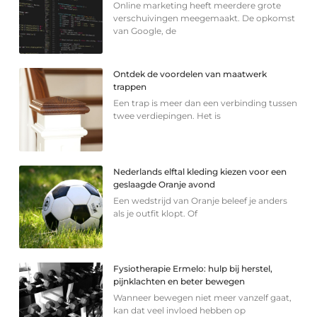
Online marketing heeft meerdere grote
verschuivingen meegemaakt. De opkomst
van Google, de
Ontdek de voordelen van maatwerk
trappen
Een trap is meer dan een verbinding tussen
twee verdiepingen. Het is
Nederlands elftal kleding kiezen voor een
geslaagde Oranje avond
Een wedstrijd van Oranje beleef je anders
als je outfit klopt. Of
Fysiotherapie Ermelo: hulp bij herstel,
pijnklachten en beter bewegen
Wanneer bewegen niet meer vanzelf gaat,
kan dat veel invloed hebben op