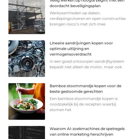
Veilig werken op hoogte begint met een
doordacht beveiligingsplan
Werkzaamheden op daken,
verdiepingsvloeren en open constructies
brengen risico’s met zich mee
Lineaire aandrijvingen kopen voor
optimale uitlijning en
vermogensoverdracht
In een goed ontworpen aandrijfsysteem
bepaalt niet alleen de motor, maar ook
Bamboe stoommandje kopen voor de
beste gestoomde gerechten
Een bamboe stoommandje kopen is
noodzakelijk bij de recepten waarbij
stomen het
Waarom AI-zoekmachines de spelregels
van online marketing herschrijven