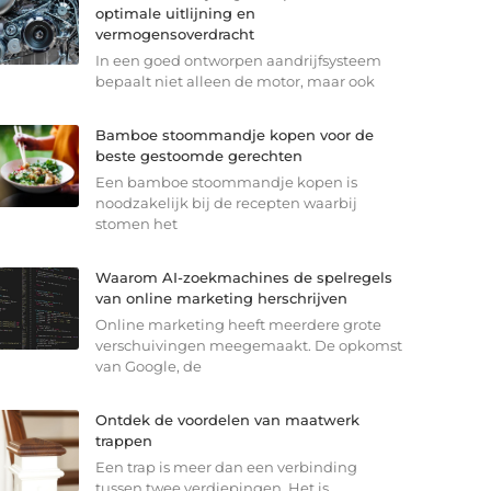
optimale uitlijning en
vermogensoverdracht
In een goed ontworpen aandrijfsysteem
bepaalt niet alleen de motor, maar ook
Bamboe stoommandje kopen voor de
beste gestoomde gerechten
Een bamboe stoommandje kopen is
noodzakelijk bij de recepten waarbij
stomen het
Waarom AI-zoekmachines de spelregels
van online marketing herschrijven
Online marketing heeft meerdere grote
verschuivingen meegemaakt. De opkomst
van Google, de
Ontdek de voordelen van maatwerk
trappen
Een trap is meer dan een verbinding
tussen twee verdiepingen. Het is