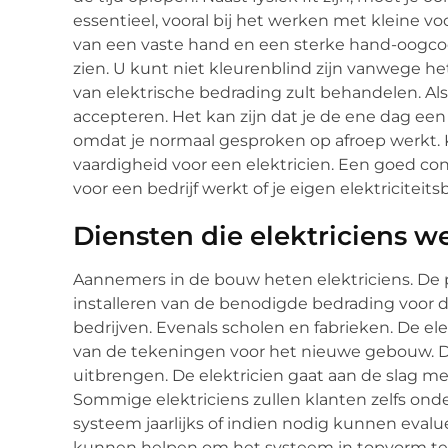
essentieel, vooral bij het werken met kleine 
van een vaste hand en een sterke hand-oogco
zien. U kunt niet kleurenblind zijn vanwege he
van elektrische bedrading zult behandelen. Al
accepteren. Het kan zijn dat je de ene dag ee
omdat je normaal gesproken op afroep werkt. K
vaardigheid voor een elektricien. Een goed co
voor een bedrijf werkt of je eigen elektriciteitsbe
Diensten die elektriciens w
Aannemers in de bouw heten elektriciens. De p
installeren van de benodigde bedrading voor d
bedrijven. Evenals scholen en fabrieken. De el
van de tekeningen voor het nieuwe gebouw. De 
uitbrengen. De elektricien gaat aan de slag me
Sommige elektriciens zullen klanten zelfs on
systeem jaarlijks of indien nodig kunnen eva
kunnen helpen om het systeem in topvorm te