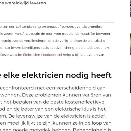
ens wereldwijd leveren
eisen een strikte planning en proactief beheer, evenals grondige
tie zetten vanaf het begin de toon voor goed onderhoud. De bewoner
regelgevende verplichtingen om de veiligheid van de elektrische
ren dat levens beveiligers zoals noodverlichting en branddetectie- en
? Deze website
Elektricien-Hoofddorp.nl
helpt u bij het leveren van
 elke elektricien nodig heeft
t geconfronteerd met een verscheidenheid aan
rwonnen. Deze problemen kunnen variëren van
t het bepalen van de beste kosteneffectieve
od en de boter van een elektrische klus is het
 De levenswijze van de elektricien is actief.
oeilijk lijkt te zijn, kunnen ze in de loop van
e ook een goede motoriek hebben. Behendigheid is