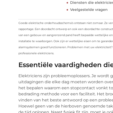
Diensten die elektrici
Veelgestelde vragen
Goede elektrische onderhoudsschema’s ontstaan ​​niet zomaar. Ze ver
rapportage. Een doordacht ontwerp en ook een doordachte construc
van een gebouw en aangrenzend pand heeft bepaalde wettelijke en 
installatie te waarborgen. Ook zijn er wettelijke eisen om te garande
alarmsystemen goed functioneren. Problemen met uw elektriciteit
professionele elektriciens.
Essentiële vaardigheden die
Elektriciens zijn probleemoplossers. Je word
uitdagingen die elke dag moeten worden ove
het bepalen waarom een ​​stopcontact vonkt to
bedrading methode voor een faciliteit. Het bro
vinden van het beste antwoord op een probleem.
Hoewel geen van de hierboven genoemde taken m
de tijd oplopen. Naast fysiek fit zijn, moet j