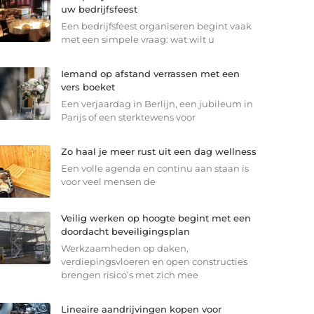
uw bedrijfsfeest
Een bedrijfsfeest organiseren begint vaak
met een simpele vraag: wat wilt u
Iemand op afstand verrassen met een
vers boeket
Een verjaardag in Berlijn, een jubileum in
Parijs of een sterkte­wens voor
Zo haal je meer rust uit een dag wellness
Een volle agenda en continu aan staan is
voor veel mensen de
Veilig werken op hoogte begint met een
doordacht beveiligingsplan
Werkzaamheden op daken,
verdiepingsvloeren en open constructies
brengen risico’s met zich mee
Lineaire aandrijvingen kopen voor