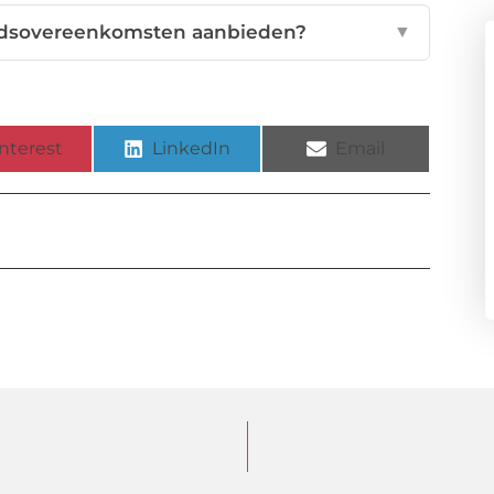
udsovereenkomsten aanbieden?
▼
nterest
LinkedIn
Email