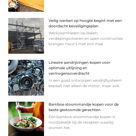
Veilig werken op hoogte begint met een
doordacht beveiligingsplan
Werkzaamheden op daken,
verdiepingsvloeren en open constructies
brengen risico’s met zich mee
Lineaire aandrijvingen kopen voor
optimale uitlijning en
vermogensoverdracht
In een goed ontworpen aandrijfsysteem
bepaalt niet alleen de motor, maar ook
Bamboe stoommandje kopen voor de
beste gestoomde gerechten
Een bamboe stoommandje kopen is
noodzakelijk bij de recepten waarbij
stomen het