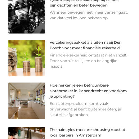
pijnklachten en beter bewegen
Wanneer bewegen niet meer vanzelf gaat,
kan dat veel invloed hebben op
Verzekeringspakket afsluiten nabij Den
Bosch voor meer financiële zekerheid
Financiële zekerheid ontstaat niet vanzelf.
Door vooruit te kijken en belangrijke
risico’s
Hoe herken je een betrouwbare
slotenmaker in Papendrecht en voorkom
je oplichting?
Een slotenprobleem komt vaak
onverwacht: je bent buitengesloten, je
sleutel is afgebroken
The hairstyles men are choosing most at
local barbers in Amsterdam