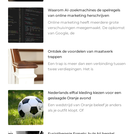
Waarom AI-zoekmachines de spelregels
van online marketing herschrijven
Online marketing heeft meerdere grote
verschuivingen meegemaakt. De opkomst
van Google, de
Ontdek de voordelen van maatwerk
trappen
Een trap is meer dan een verbinding tussen
twee verdiepingen. Het is
Nederlands elftal kleding kiezen voor een
geslaagde Oranje avond
Een wedstrijd van Oranje beleef je anders
als je outfit klopt. Of
Fysiotherapie Ermelo: hulp bij herstel,