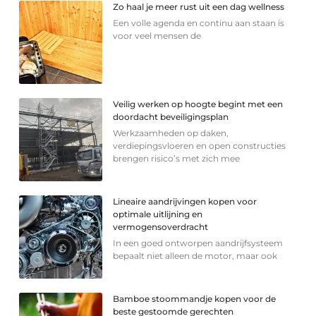
Zo haal je meer rust uit een dag wellness
Een volle agenda en continu aan staan is
voor veel mensen de
Veilig werken op hoogte begint met een
doordacht beveiligingsplan
Werkzaamheden op daken,
verdiepingsvloeren en open constructies
brengen risico’s met zich mee
Lineaire aandrijvingen kopen voor
optimale uitlijning en
vermogensoverdracht
In een goed ontworpen aandrijfsysteem
bepaalt niet alleen de motor, maar ook
Bamboe stoommandje kopen voor de
beste gestoomde gerechten