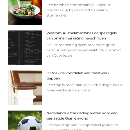
Een bamboe stoommandje kopen is
noodzakelijk bij de recepten waarbij
stomen het
Waarom AI-zoekmachines de spelregels
van online marketing herschrijven
Online marketing heeft meerdere grote
verschuivingen meegemaakt. De opkomst
van Google, de
Ontdek de voordelen van maatwerk
trappen
Een trap is meer dan een verbinding tussen
twee verdiepingen. Het is
Nederlands elftal kleding kiezen voor een
geslaagde Oranje avond
Een wedstrijd van Oranje beleef je anders