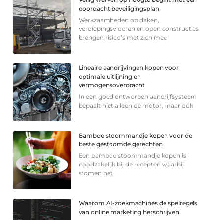
doordacht beveiligingsplan
Werkzaamheden op daken,
verdiepingsvloeren en open constructies
brengen risico’s met zich mee
Lineaire aandrijvingen kopen voor
optimale uitlijning en
vermogensoverdracht
In een goed ontworpen aandrijfsysteem
bepaalt niet alleen de motor, maar ook
Bamboe stoommandje kopen voor de
beste gestoomde gerechten
Een bamboe stoommandje kopen is
noodzakelijk bij de recepten waarbij
stomen het
Waarom AI-zoekmachines de spelregels
van online marketing herschrijven