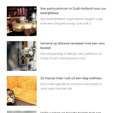
Een partycentrum in Zuid-Holland voor uw
bedrijfsfeest
Een bedrijfsfeest organiseren begint vaak
met een simpele vraag: wat wilt u
Iemand op afstand verrassen met een vers
boeket
Een verjaardag in Berlijn, een jubileum in
Parijs of een sterkte­wens voor
Zo haal je meer rust uit een dag wellness
Een volle agenda en continu aan staan is
voor veel mensen de
Veilig werken op hoogte begint met een