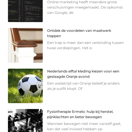
Online marketing heeft meerdere grote
verschuivingen meegemaakt. De opkomst
van Google, de
Ontdek de voordelen van maatwerk
trappen
Een trap is meer dan een verbinding tussen
twee verdiepingen. Het is
Nederlands elftal kleding kiezen voor een
geslaagde Oranje avond
Een wedstrijd van Oranje beleef je anders
als je outfit klopt. Of
Fysiotherapie Ermelo: hulp bij herstel,
pijnklachten en beter bewegen
Wanneer bewegen niet meer vanzelf gaat,
kan dat veel invloed hebben op