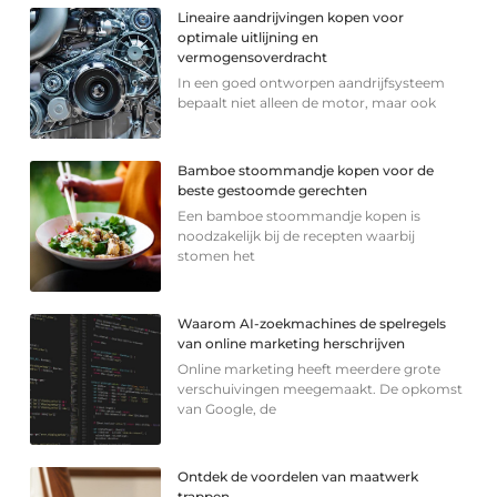
Lineaire aandrijvingen kopen voor
optimale uitlijning en
vermogensoverdracht
In een goed ontworpen aandrijfsysteem
bepaalt niet alleen de motor, maar ook
Bamboe stoommandje kopen voor de
beste gestoomde gerechten
Een bamboe stoommandje kopen is
noodzakelijk bij de recepten waarbij
stomen het
Waarom AI-zoekmachines de spelregels
van online marketing herschrijven
Online marketing heeft meerdere grote
verschuivingen meegemaakt. De opkomst
van Google, de
Ontdek de voordelen van maatwerk
trappen