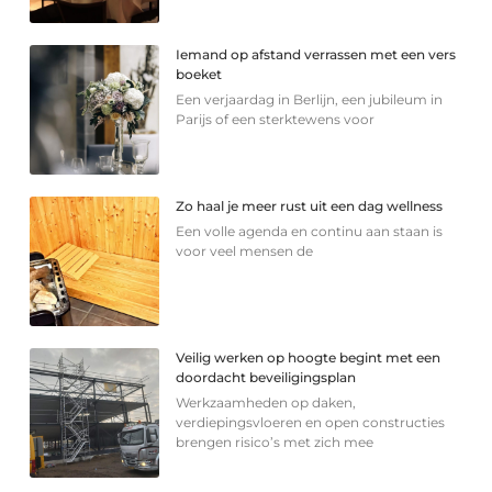
Iemand op afstand verrassen met een vers
boeket
Een verjaardag in Berlijn, een jubileum in
Parijs of een sterkte­wens voor
Zo haal je meer rust uit een dag wellness
Een volle agenda en continu aan staan is
voor veel mensen de
Veilig werken op hoogte begint met een
doordacht beveiligingsplan
Werkzaamheden op daken,
verdiepingsvloeren en open constructies
brengen risico’s met zich mee