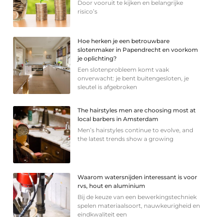
Door vooruit te kijken en belangrijke
risico’s
Hoe herken je een betrouwbare
slotenmaker in Papendrecht en voorkom
je oplichting?
Een slotenprobleem komt vaak
onverwacht: je bent buitengesloten, je
sleutel is afgebroken
The hairstyles men are choosing most at
local barbers in Amsterdam
Men’s hairstyles continue to evolve, and
the latest trends show a growing
Waarom watersnijden interessant is voor
rvs, hout en aluminium
Bij de keuze van een bewerkingstechniek
spelen materiaalsoort, nauwkeurigheid en
eindkwaliteit een