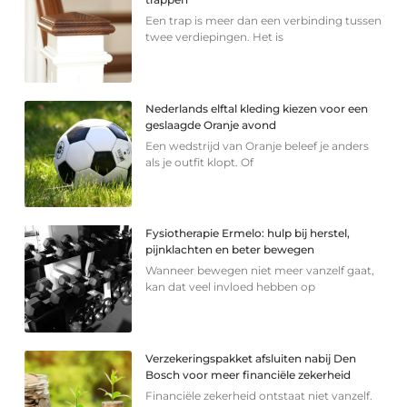
Een trap is meer dan een verbinding tussen
twee verdiepingen. Het is
Nederlands elftal kleding kiezen voor een
geslaagde Oranje avond
Een wedstrijd van Oranje beleef je anders
als je outfit klopt. Of
Fysiotherapie Ermelo: hulp bij herstel,
pijnklachten en beter bewegen
Wanneer bewegen niet meer vanzelf gaat,
kan dat veel invloed hebben op
Verzekeringspakket afsluiten nabij Den
Bosch voor meer financiële zekerheid
Financiële zekerheid ontstaat niet vanzelf.