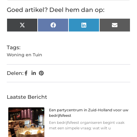
Goed artikel? Deel hem dan op:
X
Facebook
LinkedIn
Email
(Twitter)
Tags:
Woning en Tuin
Delen:
Laatste Bericht
Een partycentrum in Zuid-Holland voor uw
bedrijfsfeest
Een bedrijfsfeest organiseren begint vaak
met een simpele vraag: wat wilt u