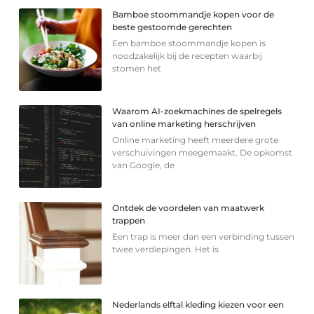
Bamboe stoommandje kopen voor de
beste gestoomde gerechten
Een bamboe stoommandje kopen is
noodzakelijk bij de recepten waarbij
stomen het
Waarom AI-zoekmachines de spelregels
van online marketing herschrijven
Online marketing heeft meerdere grote
verschuivingen meegemaakt. De opkomst
van Google, de
Ontdek de voordelen van maatwerk
trappen
Een trap is meer dan een verbinding tussen
twee verdiepingen. Het is
Nederlands elftal kleding kiezen voor een