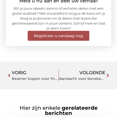
Meld u nu aan en deel uw verhaal!
Wil je jouw ideeën, kennis of verhalen delen met een
groter publiek? Met ons platform krijg je de kans om je
blog te publiceren en te delen met lezers die
geïnteresseerd zijn in jouw content. Schrijf mee en laat
je stem horen!
Registreer u vandaag nog
VORIG
VOLGENDE
Beamer kopen voor thuisbioscoop: complete gids voor een ultieme filmervaring
Aandacht voor berekening van de fundering bij houtconstructies
Hier zijn enkele
gerelateerde
berichten