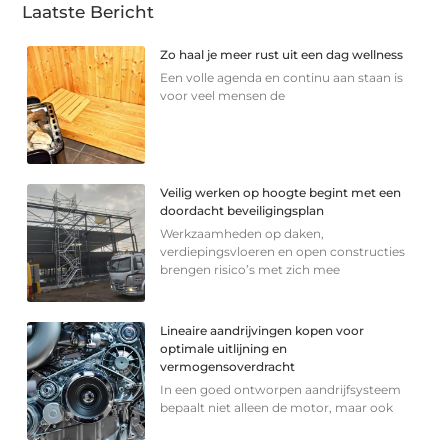
Laatste Bericht
Zo haal je meer rust uit een dag wellness
Een volle agenda en continu aan staan is
voor veel mensen de
Veilig werken op hoogte begint met een
doordacht beveiligingsplan
Werkzaamheden op daken,
verdiepingsvloeren en open constructies
brengen risico’s met zich mee
Lineaire aandrijvingen kopen voor
optimale uitlijning en
vermogensoverdracht
In een goed ontworpen aandrijfsysteem
bepaalt niet alleen de motor, maar ook