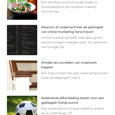
Een bamboe stoommandje kopen is
noodzakelijk bij de recepten waarbij
stomen het
Waarom AI-zoekmachines de spelregels
van online marketing herschrijven
Online marketing heeft meerdere grote
verschuivingen meegemaakt. De opkomst
van Google, de
Ontdek de voordelen van maatwerk
trappen
Een trap is meer dan een verbinding tussen
twee verdiepingen. Het is
Nederlands elftal kleding kiezen voor een
geslaagde Oranje avond
Een wedstrijd van Oranje beleef je anders
als je outfit klopt. Of