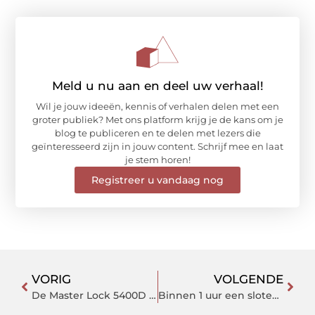
Meld u nu aan en deel uw verhaal!
Wil je jouw ideeën, kennis of verhalen delen met een
groter publiek? Met ons platform krijg je de kans om je
blog te publiceren en te delen met lezers die
geïnteresseerd zijn in jouw content. Schrijf mee en laat
je stem horen!
Registreer u vandaag nog
VORIG
VOLGENDE
De Master Lock 5400D select acces key storage box review
Binnen 1 uur een slotenmaker nodig in Amersfoort of Weesp?