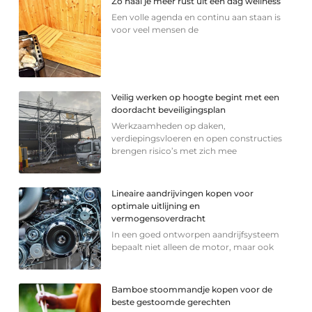
Zo haal je meer rust uit een dag wellness
Een volle agenda en continu aan staan is
voor veel mensen de
Veilig werken op hoogte begint met een
doordacht beveiligingsplan
Werkzaamheden op daken,
verdiepingsvloeren en open constructies
brengen risico’s met zich mee
Lineaire aandrijvingen kopen voor
optimale uitlijning en
vermogensoverdracht
In een goed ontworpen aandrijfsysteem
bepaalt niet alleen de motor, maar ook
Bamboe stoommandje kopen voor de
beste gestoomde gerechten