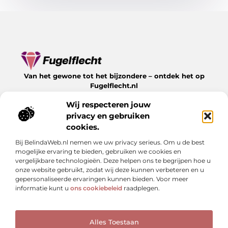
Van het gewone tot het bijzondere – ontdek het op
Fugelflecht.nl
Lees inspirerende blogs en artikelen over alles wat het
Wij respecteren jouw
leven te bieden heeft.
privacy en gebruiken
Bericht categorie
cookies.
Bij BelindaWeb.nl nemen we uw privacy serieus. Om u de best
mogelijke ervaring te bieden, gebruiken we cookies en
vergelijkbare technologieën. Deze helpen ons te begrijpen hoe u
Onze informatie
onze website gebruikt, zodat wij deze kunnen verbeteren en u
gepersonaliseerde ervaringen kunnen bieden. Voor meer
Kwalitatieve backlinks: hoe herken je ze en waarom zijn ze cruciaal?
Linkbuilding geld verdienen: kan het — en hoe doe je dat slim?
informatie kunt u
ons cookiebeleid
raadplegen.
Alles Toestaan
Website index
Cookiebeleid (EU)