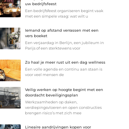
uw bedrijfsfeest
Een bedrijfsfeest organiseren begint vaak
met een simpele vraag: wat wilt u
Iemand op afstand verrassen met een
vers boeket
Een verjaardag in Berlijn, een jubileum in
Parijs of een sterkte­wens voor
Zo haal je meer rust uit een dag wellness
Een volle agenda en continu aan staan is
voor veel mensen de
Veilig werken op hoogte begint met een
doordacht beveiligingsplan
Werkzaamheden op daken,
verdiepingsvloeren en open constructies
brengen risico’s met zich mee
Lineaire aandrijvingen kopen voor