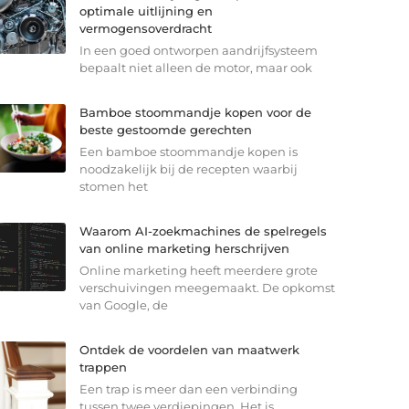
optimale uitlijning en
vermogensoverdracht
In een goed ontworpen aandrijfsysteem
bepaalt niet alleen de motor, maar ook
Bamboe stoommandje kopen voor de
beste gestoomde gerechten
Een bamboe stoommandje kopen is
noodzakelijk bij de recepten waarbij
stomen het
Waarom AI-zoekmachines de spelregels
van online marketing herschrijven
Online marketing heeft meerdere grote
verschuivingen meegemaakt. De opkomst
van Google, de
Ontdek de voordelen van maatwerk
trappen
Een trap is meer dan een verbinding
tussen twee verdiepingen. Het is