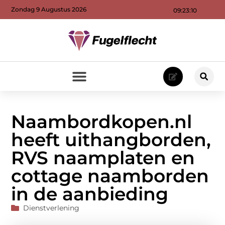
Zondag 9 Augustus 2026
09:23:12
Naambordkopen.nl
heeft uithangborden,
RVS naamplaten en
cottage naamborden
in de aanbieding
Dienstverlening