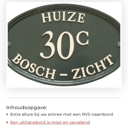
Inhoudsopgave:
Extra allure bij uw entree met een RVS naambord
Een uithangbord is mooi en opvallend