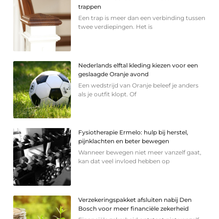
trappen
Een trap is meer dan een verbinding tussen
twee verdiepingen. Het is
Nederlands elftal kleding kiezen voor een
geslaagde Oranje avond
Een wedstrijd van Oranje beleef je anders
als je outfit klopt. Of
Fysiotherapie Ermelo: hulp bij herstel,
pijnklachten en beter bewegen
Wanneer bewegen niet meer vanzelf gaat,
kan dat veel invloed hebben op
Verzekeringspakket afsluiten nabij Den
Bosch voor meer financiële zekerheid