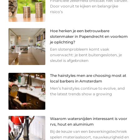
Financiële zekerheid ontstaat niet vanzelf.
Door vooruit te kijken en belangrijke
risico’s
Hoe herken je een betrouwbare
slotenmaker in Papendrecht en voorkom
je oplichting?
Een slotenprobleem komt vaak
onverwacht: je bent buitengesloten, je
sleutel is afgebroken
The hairstyles men are choosing most at
local barbers in Amsterdam
Men’s hairstyles continue to evolve, and
the latest trends show a growing
Waarom watersnijden interessant is voor
rvs, hout en aluminium
Bij de keuze van een bewerkingstechniek
spelen materiaalsoort, nauwkeurigheid en