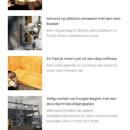
Iemand op afstand verrassen met een vers
boeket
Een verjaardag in Berlijn, een jubileum in
Parijs of een sterkte­wens voor
Zo haal je meer rust uit een dag wellness
Een volle agenda en continu aan staan is
voor veel mensen de
Veilig werken op hoogte begint met een
doordacht beveiligingsplan
Werkzaamheden op daken,
verdiepingsvloeren en open constructies
brengen risico’s met zich mee