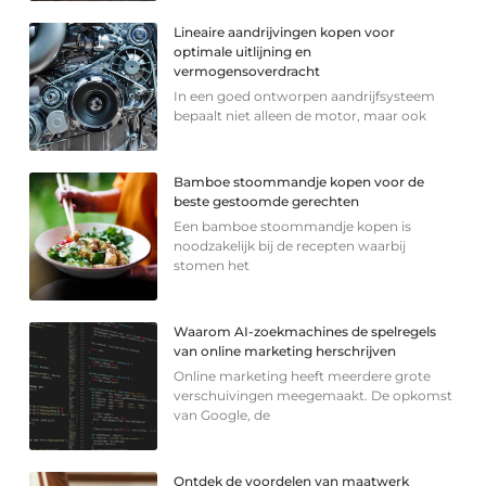
Lineaire aandrijvingen kopen voor
optimale uitlijning en
vermogensoverdracht
In een goed ontworpen aandrijfsysteem
bepaalt niet alleen de motor, maar ook
Bamboe stoommandje kopen voor de
beste gestoomde gerechten
Een bamboe stoommandje kopen is
noodzakelijk bij de recepten waarbij
stomen het
Waarom AI-zoekmachines de spelregels
van online marketing herschrijven
Online marketing heeft meerdere grote
verschuivingen meegemaakt. De opkomst
van Google, de
Ontdek de voordelen van maatwerk