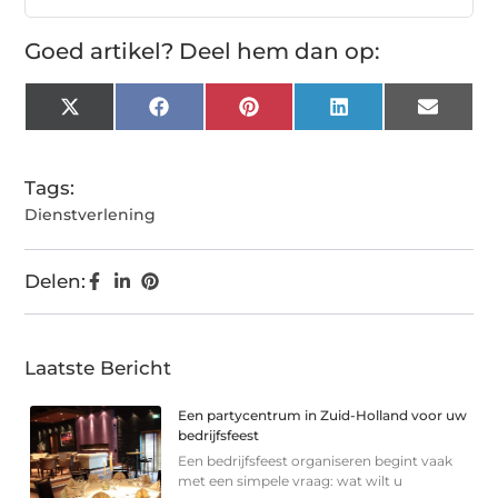
Goed artikel? Deel hem dan op:
X
Facebook
Pinterest
LinkedIn
Email
(Twitter)
Tags:
Dienstverlening
Delen:
Laatste Bericht
Een partycentrum in Zuid-Holland voor uw
bedrijfsfeest
Een bedrijfsfeest organiseren begint vaak
met een simpele vraag: wat wilt u