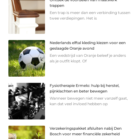
trappen
Een trap is meer dan een verbinding tussen
twee verdiepingen. Het is
Nederlands elftal kleding kiezen voor een
geslaagde Oranje avond
Een wedstrijd van Oranje beleef je anders
als je outfit klopt. Of
Fysiotherapie Ermelo: hulp bij herstel,
pijnklachten en beter bewegen
Wanneer bewegen niet meer vanzelf gaat,
kan dat veel invloed hebben op
Verzekeringspakket afsluiten nabij Den
Bosch voor meer financiële zekerheid