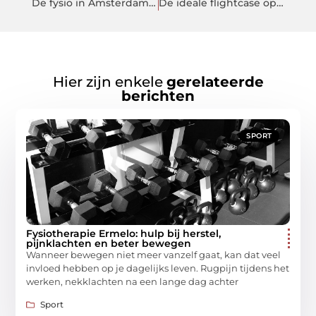
De fysio in Amsterdam verbetert je lichaam
De ideale flightcase op maat is beschikbaar voor al uw wensen!
Hier zijn enkele
gerelateerde
berichten
SPORT
Fysiotherapie Ermelo: hulp bij herstel,
pijnklachten en beter bewegen
Wanneer bewegen niet meer vanzelf gaat, kan dat veel
invloed hebben op je dagelijks leven. Rugpijn tijdens het
werken, nekklachten na een lange dag achter
Sport