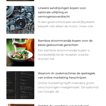
Lineaire aandrijvingen kopen voor
optimale uitlijning en
vermogensoverdracht
In een goed ontworpen aandrijfsysteem
bepaalt niet alleen de motor, maar ook
Bamboe stoommandje kopen voor de
beste gestoomde gerechten
Een bamboe stoommandje kopen is
noodzakelijk bij de recepten waarbij
stomen het
Waarom AI-zoekmachines de spelregels
van online marketing herschrijven
Online marketing heeft meerdere grote
verschuivingen meegemaakt. De opkomst
van Google, de
Ontdek de voordelen van maatwerk