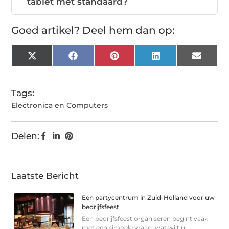
tablet met standaard?
Goed artikel? Deel hem dan op:
X
Facebook
Pinterest
LinkedIn
Email
(Twitter)
Tags:
Electronica en Computers
Delen:
Laatste Bericht
Een partycentrum in Zuid-Holland voor uw
bedrijfsfeest
Een bedrijfsfeest organiseren begint vaak
met een simpele vraag: wat wilt u