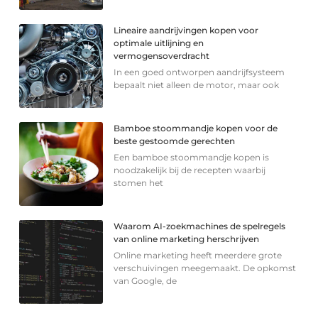
Lineaire aandrijvingen kopen voor
optimale uitlijning en
vermogensoverdracht
In een goed ontworpen aandrijfsysteem
bepaalt niet alleen de motor, maar ook
Bamboe stoommandje kopen voor de
beste gestoomde gerechten
Een bamboe stoommandje kopen is
noodzakelijk bij de recepten waarbij
stomen het
Waarom AI-zoekmachines de spelregels
van online marketing herschrijven
Online marketing heeft meerdere grote
verschuivingen meegemaakt. De opkomst
van Google, de