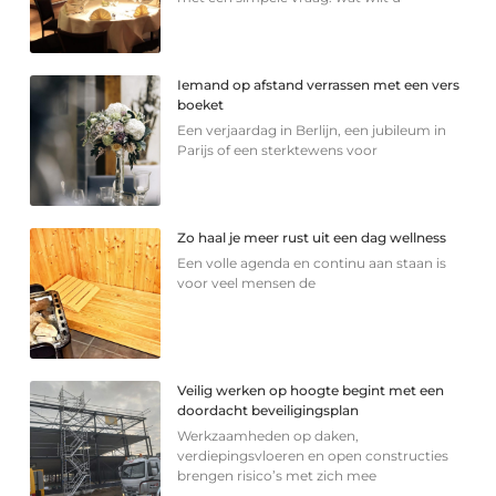
Iemand op afstand verrassen met een vers
boeket
Een verjaardag in Berlijn, een jubileum in
Parijs of een sterkte­wens voor
Zo haal je meer rust uit een dag wellness
Een volle agenda en continu aan staan is
voor veel mensen de
Veilig werken op hoogte begint met een
doordacht beveiligingsplan
Werkzaamheden op daken,
verdiepingsvloeren en open constructies
brengen risico’s met zich mee