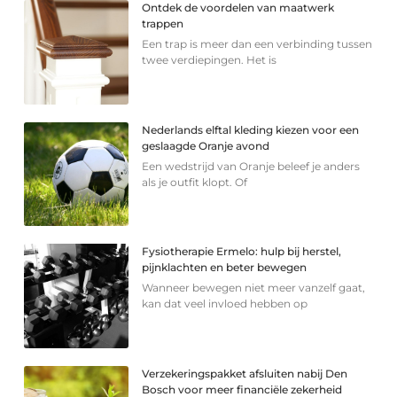
Ontdek de voordelen van maatwerk
trappen
Een trap is meer dan een verbinding tussen
twee verdiepingen. Het is
Nederlands elftal kleding kiezen voor een
geslaagde Oranje avond
Een wedstrijd van Oranje beleef je anders
als je outfit klopt. Of
Fysiotherapie Ermelo: hulp bij herstel,
pijnklachten en beter bewegen
Wanneer bewegen niet meer vanzelf gaat,
kan dat veel invloed hebben op
Verzekeringspakket afsluiten nabij Den
Bosch voor meer financiële zekerheid