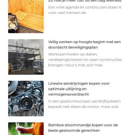
Zo haal je meer rust uit een dag wellness
Een volle agenda en continu aan staan is
voor veel mensen de
Veilig werken op hoogte begint met een
doordacht beveiligingsplan
Werkzaamheden op daken,
verdiepingsvloeren en open constructies
brengen risico’s met zich mee
Lineaire aandrijvingen kopen voor
optimale uitlijning en
vermogensoverdracht
In een goed ontworpen aandrijfsysteem
bepaalt niet alleen de motor, maar ook
Bamboe stoommandje kopen voor de
beste gestoomde gerechten