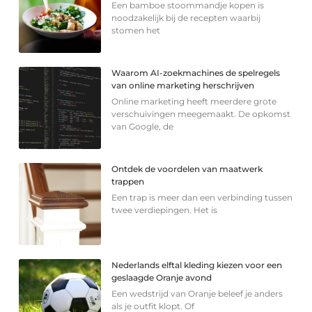
Een bamboe stoommandje kopen is
noodzakelijk bij de recepten waarbij
stomen het
Waarom AI-zoekmachines de spelregels
van online marketing herschrijven
Online marketing heeft meerdere grote
verschuivingen meegemaakt. De opkomst
van Google, de
Ontdek de voordelen van maatwerk
trappen
Een trap is meer dan een verbinding tussen
twee verdiepingen. Het is
Nederlands elftal kleding kiezen voor een
geslaagde Oranje avond
Een wedstrijd van Oranje beleef je anders
als je outfit klopt. Of