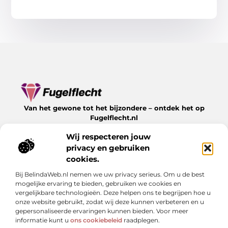
Van het gewone tot het bijzondere – ontdek het op
Fugelflecht.nl
Lees inspirerende blogs en artikelen over alles wat het
Wij respecteren jouw
leven te bieden heeft.
privacy en gebruiken
Bericht categorie
cookies.
Bij BelindaWeb.nl nemen we uw privacy serieus. Om u de best
mogelijke ervaring te bieden, gebruiken we cookies en
vergelijkbare technologieën. Deze helpen ons te begrijpen hoe u
Onze informatie
onze website gebruikt, zodat wij deze kunnen verbeteren en u
gepersonaliseerde ervaringen kunnen bieden. Voor meer
Kwalitatieve backlinks: hoe herken je ze en waarom zijn ze cruciaal?
Linkbuilding geld verdienen: kan het — en hoe doe je dat slim?
informatie kunt u
ons cookiebeleid
raadplegen.