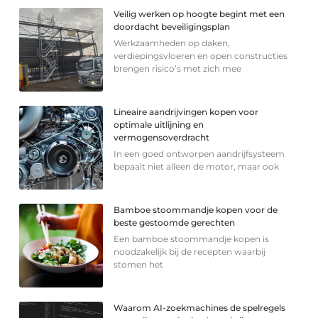
Veilig werken op hoogte begint met een
doordacht beveiligingsplan
Werkzaamheden op daken,
verdiepingsvloeren en open constructies
brengen risico’s met zich mee
Lineaire aandrijvingen kopen voor
optimale uitlijning en
vermogensoverdracht
In een goed ontworpen aandrijfsysteem
bepaalt niet alleen de motor, maar ook
Bamboe stoommandje kopen voor de
beste gestoomde gerechten
Een bamboe stoommandje kopen is
noodzakelijk bij de recepten waarbij
stomen het
Waarom AI-zoekmachines de spelregels