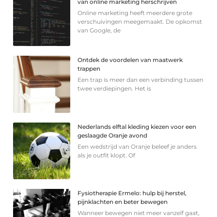
van online marketing herschrijven
Online marketing heeft meerdere grote
verschuivingen meegemaakt. De opkomst
van Google, de
Ontdek de voordelen van maatwerk
trappen
Een trap is meer dan een verbinding tussen
twee verdiepingen. Het is
Nederlands elftal kleding kiezen voor een
geslaagde Oranje avond
Een wedstrijd van Oranje beleef je anders
als je outfit klopt. Of
Fysiotherapie Ermelo: hulp bij herstel,
pijnklachten en beter bewegen
Wanneer bewegen niet meer vanzelf gaat,