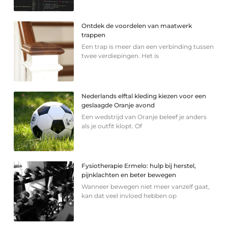
Ontdek de voordelen van maatwerk
trappen
Een trap is meer dan een verbinding tussen
twee verdiepingen. Het is
Nederlands elftal kleding kiezen voor een
geslaagde Oranje avond
Een wedstrijd van Oranje beleef je anders
als je outfit klopt. Of
Fysiotherapie Ermelo: hulp bij herstel,
pijnklachten en beter bewegen
Wanneer bewegen niet meer vanzelf gaat,
kan dat veel invloed hebben op