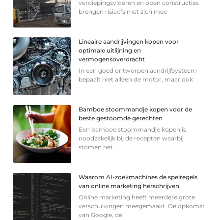
verdiepingsvloeren en open constructies
brengen risico’s met zich mee
Lineaire aandrijvingen kopen voor
optimale uitlijning en
vermogensoverdracht
In een goed ontworpen aandrijfsysteem
bepaalt niet alleen de motor, maar ook
Bamboe stoommandje kopen voor de
beste gestoomde gerechten
Een bamboe stoommandje kopen is
noodzakelijk bij de recepten waarbij
stomen het
Waarom AI-zoekmachines de spelregels
van online marketing herschrijven
Online marketing heeft meerdere grote
verschuivingen meegemaakt. De opkomst
van Google, de