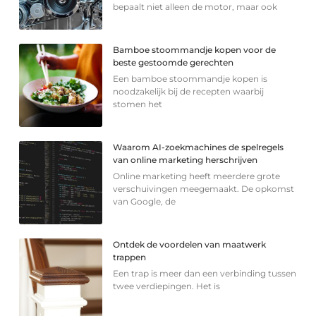
bepaalt niet alleen de motor, maar ook
Bamboe stoommandje kopen voor de
beste gestoomde gerechten
Een bamboe stoommandje kopen is
noodzakelijk bij de recepten waarbij
stomen het
Waarom AI-zoekmachines de spelregels
van online marketing herschrijven
Online marketing heeft meerdere grote
verschuivingen meegemaakt. De opkomst
van Google, de
Ontdek de voordelen van maatwerk
trappen
Een trap is meer dan een verbinding tussen
twee verdiepingen. Het is