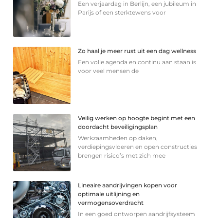
Een verjaardag in Berlijn, een jubileum in
Parijs of een sterkte­wens voor
Zo haal je meer rust uit een dag wellness
Een volle agenda en continu aan staan is
voor veel mensen de
Veilig werken op hoogte begint met een
doordacht beveiligingsplan
Werkzaamheden op daken,
verdiepingsvloeren en open constructies
brengen risico’s met zich mee
Lineaire aandrijvingen kopen voor
optimale uitlijning en
vermogensoverdracht
In een goed ontworpen aandrijfsysteem