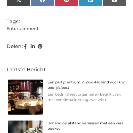
X
Facebook
Pinterest
LinkedIn
Email
(Twitter)
Tags:
Entertainment
Delen:
Laatste Bericht
Een partycentrum in Zuid-Holland voor uw
bedrijfsfeest
Een bedrijfsfeest organiseren begint vaak
met een simpele vraag: wat wilt u
Iemand op afstand verrassen met een vers
boeket