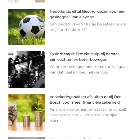
Nederlands elftal kleding kiezen voor een
geslaagde Oranje avond
Een wedstrijd van Oranje beleef je anders
als je outfit klopt. Of
Fysiotherapie Ermelo: hulp bij herstel,
pijnklachten en beter bewegen
Wanneer bewegen niet meer vanzelf gaat,
kan dat veel invloed hebben op
Verzekeringspakket afsluiten nabij Den
Bosch voor meer financiële zekerheid
Financiële zekerheid ontstaat niet vanzelf.
Door vooruit te kijken en belangrijke
risico’s