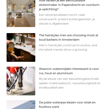
Hoe herken je een betrouwbare
slotenmaker in Papendrecht en voorkom
je oplichting?
Een slotenprobleem komt vaak
onverwacht: je bent buitengesloten, je
sleutel is afgebroken
The hairstyles men are choosing most at
local barbers in Amsterdam
Men’s hairstyles continue to evolve, and
the latest trends show a growing
Waarom watersnijden interessant is voor
rvs, hout en aluminium
Bij de keuze van een bewerkingstechniek
spelen materiaalsoort, nauwkeurigheid en
eindkwaliteit een
De juiste waterpas kiezen voor strak en
foutloos werk