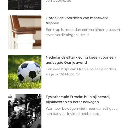
van Google, de
Ontdek de voordelen van maatwerk
trappen
Een trap is meer dan een verbinding tussen
twee verdiepingen. Het is
Nederlands elftal kleding kiezen voor een
geslaagde Oranje avond
Een wedstrijd van Oranje beleef je anders
als je outfit klopt. Of
Fysiotherapie Ermelo: hulp bij herstel,
pijnklachten en beter bewegen
Wanneer bewegen niet meer vanzelf gaat,
kan dat veel invloed hebben op