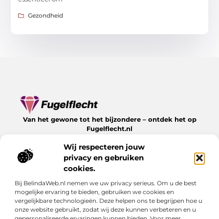
Gezondheid
Van het gewone tot het bijzondere – ontdek het op
Fugelflecht.nl
Lees inspirerende blogs en artikelen over alles wat het
Wij respecteren jouw
leven te bieden heeft.
privacy en gebruiken
Bericht categorie
cookies.
Bij BelindaWeb.nl nemen we uw privacy serieus. Om u de best
mogelijke ervaring te bieden, gebruiken we cookies en
vergelijkbare technologieën. Deze helpen ons te begrijpen hoe u
Onze informatie
onze website gebruikt, zodat wij deze kunnen verbeteren en u
gepersonaliseerde ervaringen kunnen bieden. Voor meer