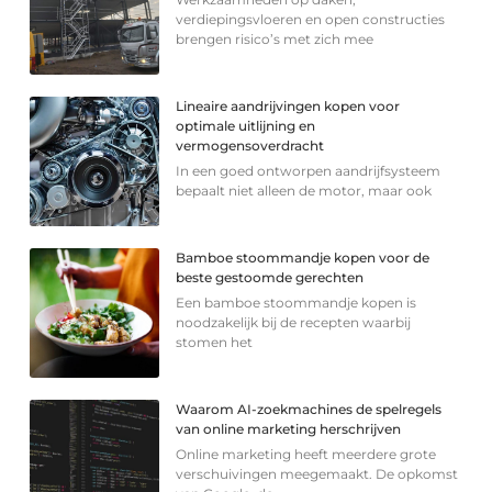
verdiepingsvloeren en open constructies
brengen risico’s met zich mee
Lineaire aandrijvingen kopen voor
optimale uitlijning en
vermogensoverdracht
In een goed ontworpen aandrijfsysteem
bepaalt niet alleen de motor, maar ook
Bamboe stoommandje kopen voor de
beste gestoomde gerechten
Een bamboe stoommandje kopen is
noodzakelijk bij de recepten waarbij
stomen het
Waarom AI-zoekmachines de spelregels
van online marketing herschrijven
Online marketing heeft meerdere grote
verschuivingen meegemaakt. De opkomst