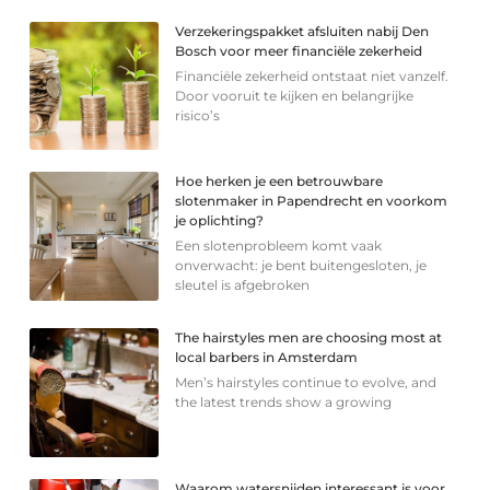
Verzekeringspakket afsluiten nabij Den
Bosch voor meer financiële zekerheid
Financiële zekerheid ontstaat niet vanzelf.
Door vooruit te kijken en belangrijke
risico’s
Hoe herken je een betrouwbare
slotenmaker in Papendrecht en voorkom
je oplichting?
Een slotenprobleem komt vaak
onverwacht: je bent buitengesloten, je
sleutel is afgebroken
The hairstyles men are choosing most at
local barbers in Amsterdam
Men’s hairstyles continue to evolve, and
the latest trends show a growing
Waarom watersnijden interessant is voor