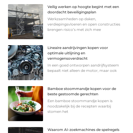
Veilig werken op hoogte begint met een
doordacht beveiligingsplan
Werkzaamheden op daken,
verdiepingsvloeren en open constructies
brengen risico’s met zich mee
Lineaire aandrijvingen kopen voor
optimale uitlijning en
vermogensoverdracht
In een goed ontworpen aandrijfsysteem
bepaalt niet alleen de motor, maar ook
Bamboe stoommandje kopen voor de
beste gestoomde gerechten
Een bamboe stoommandje kopen is
noodzakelijk bij de recepten waarbij
stomen het
Waarom AI-zoekmachines de spelregels