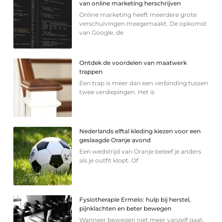
van online marketing herschrijven
Online marketing heeft meerdere grote
verschuivingen meegemaakt. De opkomst
van Google, de
Ontdek de voordelen van maatwerk
trappen
Een trap is meer dan een verbinding tussen
twee verdiepingen. Het is
Nederlands elftal kleding kiezen voor een
geslaagde Oranje avond
Een wedstrijd van Oranje beleef je anders
als je outfit klopt. Of
Fysiotherapie Ermelo: hulp bij herstel,
pijnklachten en beter bewegen
Wanneer bewegen niet meer vanzelf gaat,