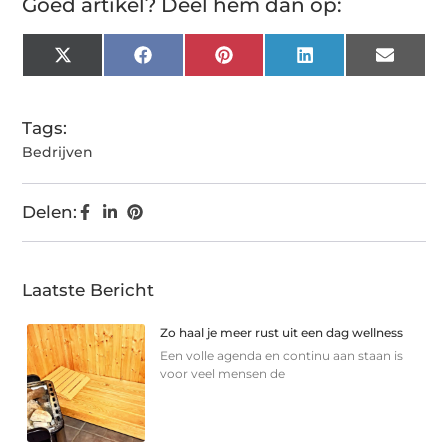
Goed artikel? Deel hem dan op:
X
Facebook
Pinterest
LinkedIn
Email
(Twitter)
Tags:
Bedrijven
Delen:
Laatste Bericht
Zo haal je meer rust uit een dag wellness
Een volle agenda en continu aan staan is
voor veel mensen de