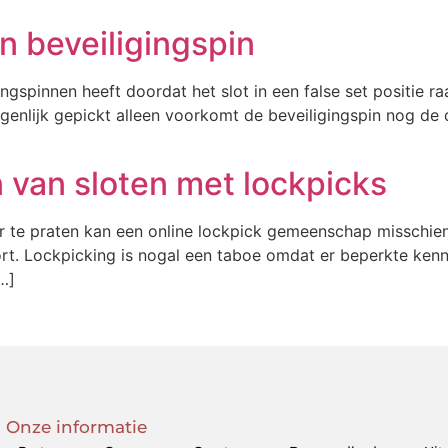
n beveiligingspin
gspinnen heeft doordat het slot in een false set positie raakt
eigenlijk gepickt alleen voorkomt de beveiligingspin nog d
 van sloten met lockpicks
 te praten kan een online lockpick gemeenschap misschien
ort. Lockpicking is nogal een taboe omdat er beperkte kenn
[…]
Onze informatie