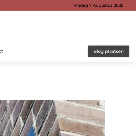
Vrijdag 7 Augustus 2026
ct
Blog plaatsen