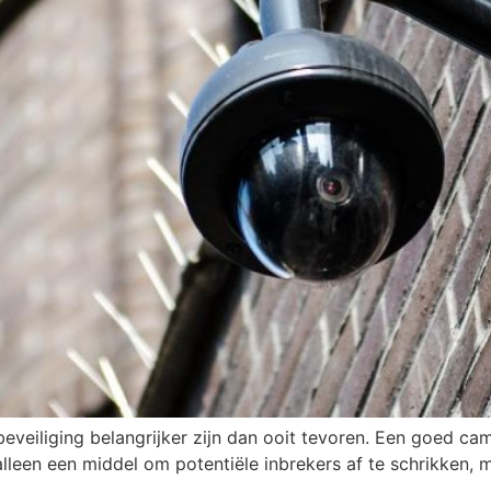
 beveiliging belangrijker zijn dan ooit tevoren. Een goed c
t alleen een middel om potentiële inbrekers af te schrikken,