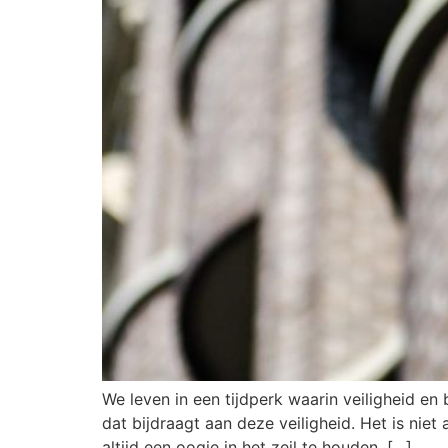
We leven in een tijdperk waarin veiligheid en
dat bijdraagt aan deze veiligheid. Het is nie
altijd een oogje in het zeil te houden, […]