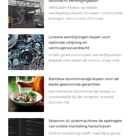
doordacht beveiligingsplan
Werkzaamheden op daken,
verdiepingsvloeren en open constructies
brengen risico’s met zich mee
Lineaire aandrijvingen kopen voor
optimale uitlijning en
vermogensoverdracht
In een goed ontworpen aandrijfsysteem
bepaalt niet alleen de motor, maar ook
Bamboe stoommandje kopen voor de
beste gestoomde gerechten
Een bamboe stoommandje kopen is
noodzakelijk bij de recepten waarbij
stomen het
Waarom AI-zoekmachines de spelregels
van online marketing herschrijven
Online marketing heeft meerdere grote