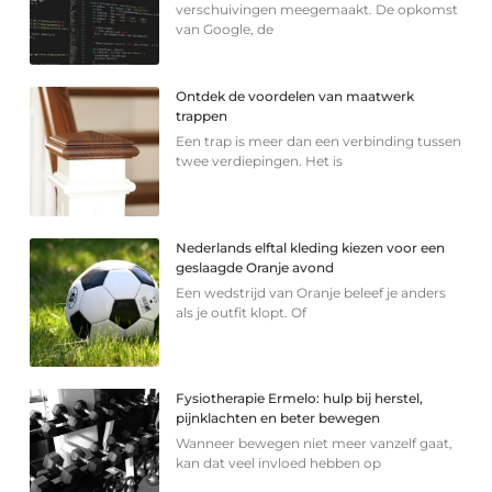
verschuivingen meegemaakt. De opkomst
van Google, de
Ontdek de voordelen van maatwerk
trappen
Een trap is meer dan een verbinding tussen
twee verdiepingen. Het is
Nederlands elftal kleding kiezen voor een
geslaagde Oranje avond
Een wedstrijd van Oranje beleef je anders
als je outfit klopt. Of
Fysiotherapie Ermelo: hulp bij herstel,
pijnklachten en beter bewegen
Wanneer bewegen niet meer vanzelf gaat,
kan dat veel invloed hebben op